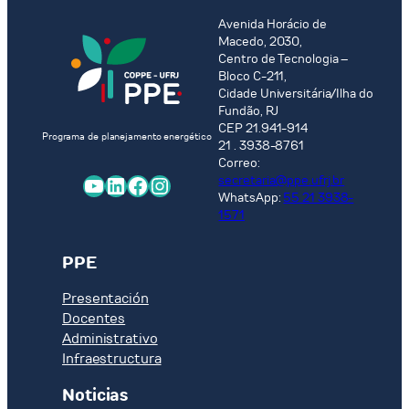
Avenida Horácio de
Macedo, 2030,
Centro de Tecnologia –
Bloco C-211,
Cidade Universitária/Ilha do
Fundão, RJ
CEP 21.941-914
Programa de planejamento energético
21 . 3938-8761
Correo:
YouTube
LinkedIn
Facebook
Instagram
secretaria@ppe.ufrj.br
WhatsApp:
55 21 3938-
1571
PPE
Presentación
Docentes
Administrativo
Infraestructura
Noticias