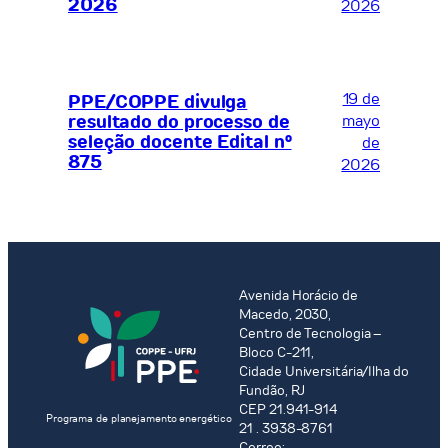
2026
2026
19 de
PPE/COPPE divulga
resultado do processo de
mayo
seleção docente Edital nº
de
875
2026
Avenida Horácio de
Macedo, 2030,
Centro de Tecnologia –
Bloco C-211,
Cidade Universitária/Ilha do
Fundão, RJ
CEP 21.941-914
Programa de planejamento energético
21 . 3938-8761
Correo: