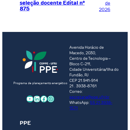
seleção docente Edital nº
de
875
2026
Avenida Horácio de
Macedo, 2030,
Centro de Tecnologia –
Bloco C-211,
Cidade Universitária/Ilha do
Fundão, RJ
CEP 21.941-914
Programa de planejamento energético
21 . 3938-8761
Correo:
YouTube
LinkedIn
Facebook
Instagram
secretaria@ppe.ufrj.br
WhatsApp:
55 21 3938-
1571
PPE