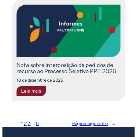
dos
Requerimentos
de
Reconsideração
ao
Processo
Seletivo
PPE
2026
Nota sobre interposição de pedidos de
recurso ao Processo Seletivo PPE 2026
18 de diciembre de 2025
:
Leia mais
Nota
sobre
interposição
de
1
2
3
…
5
Página siguiente
→
pedidos
de