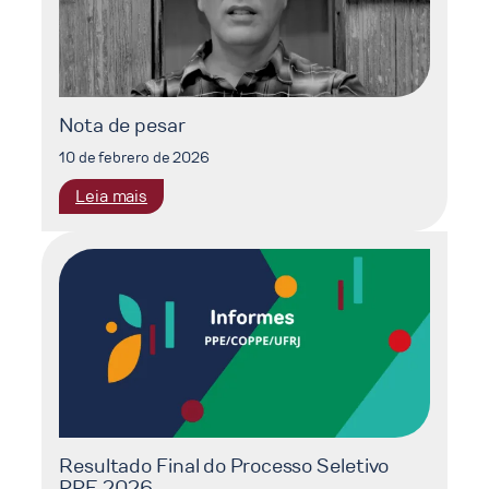
Nota de pesar
10 de febrero de 2026
:
Leia mais
Nota
de
pesar
Resultado Final do Processo Seletivo
PPE 2026