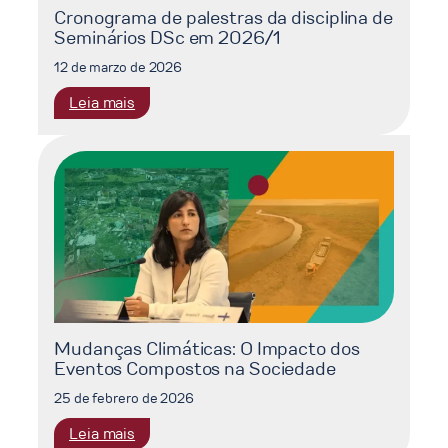
Cronograma de palestras da disciplina de
Seminários DSc em 2026/1
12 de marzo de 2026
:
Leia mais
Cronograma
de
palestras
da
disciplina
de
Seminários
DSc
em
2026/1
Mudanças Climáticas: O Impacto dos
Eventos Compostos na Sociedade
25 de febrero de 2026
:
Leia mais