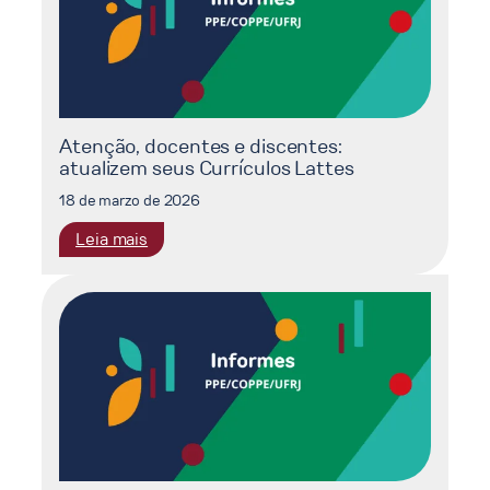
de
seleção
docente
Edital
nº
875
Atenção, docentes e discentes:
atualizem seus Currículos Lattes
18 de marzo de 2026
:
Leia mais
Atenção,
docentes
e
discentes:
atualizem
seus
Currículos
Lattes