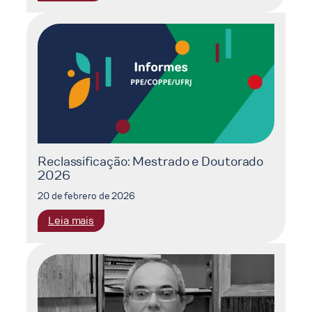
Mudanças
Climáticas:
O
Impacto
dos
Eventos
Compostos
na
Sociedade
Reclassificação: Mestrado e Doutorado
2026
20 de febrero de 2026
:
Leia mais
Reclassificação:
Mestrado
e
Doutorado
2026