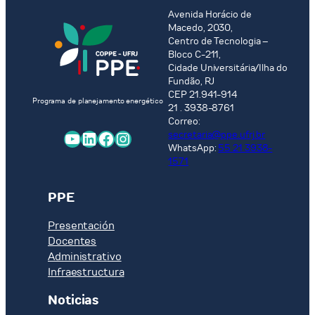
recurso
Avenida Horácio de
ao
Macedo, 2030,
Processo
Centro de Tecnologia –
Seletivo
Bloco C-211,
PPE
Cidade Universitária/Ilha do
2026
Fundão, RJ
CEP 21.941-914
Programa de planejamento energético
21 . 3938-8761
Correo:
YouTube
LinkedIn
Facebook
Instagram
secretaria@ppe.ufrj.br
WhatsApp:
55 21 3938-
1571
PPE
Presentación
Docentes
Administrativo
Infraestructura
Noticias