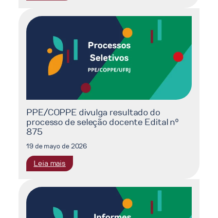
VIII
SINRENOVA
2026
PPE/COPPE divulga resultado do
processo de seleção docente Edital nº
875
19 de mayo de 2026
:
Leia mais
PPE/COPPE
divulga
resultado
do
processo