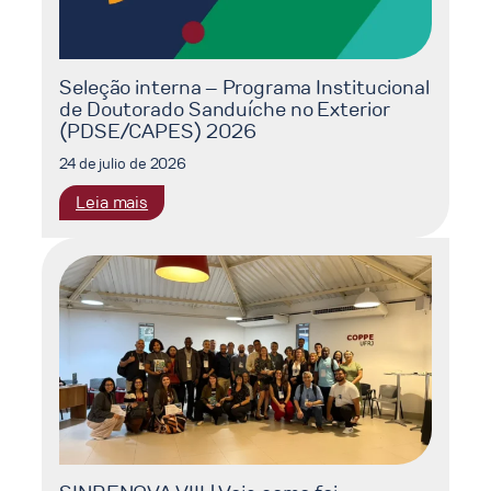
Seleção interna – Programa Institucional
de Doutorado Sanduíche no Exterior
(PDSE/CAPES) 2026
24 de julio de 2026
:
Leia mais
Seleção
interna
–
Programa
Institucional
de
Doutorado
Sanduíche
no
Exterior
(PDSE/CAPES)
2026