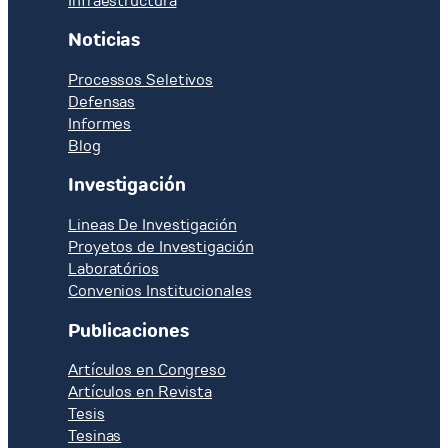
Infraestructura
package
Noticias
–
Component
Processos Seletivos
2a
Defensas
(Modeling)
Informes
Blog
Investigación
Lineas De Investigación
Proyetos de Investigación
Laboratórios
Convenios Institucionales
Publicaciones
Artículos en Congreso
Artículos en Revista
Tesis
Tesinas