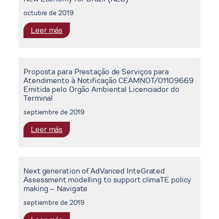
octubre de 2019
:
Leer más
New
Economy
for
Proposta para Prestação de Serviços para
Brazil
Atendimento à Notificação CEAMNOT/01109669
(NEB)
Emitida pelo Orgão Ambiental Licenciador do
Terminal
septiembre de 2019
:
Leer más
Proposta
para
Prestação
Next generation of AdVanced InteGrated
de
Assessment modelling to support climaTE policy
Serviços
making – Navigate
para
septiembre de 2019
Atendimento
à