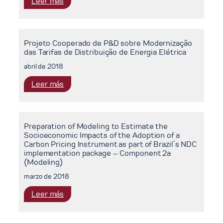
:
Leer más
Notificação
Next
CEAMNOT/01109669
generation
Emitida
of
pelo
Projeto Cooperado de P&D sobre Modernização
AdVanced
Orgão
das Tarifas de Distribuição de Energia Elétrica
InteGrated
Ambiental
Assessment
abril de 2018
Licenciador
modelling
do
:
Leer más
to
Terminal
Projeto
support
Cooperado
climaTE
de
policy
Preparation of Modeling to Estimate the
P&D
making
Socioeconomic Impacts of the Adoption of a
sobre
–
Carbon Pricing Instrument as part of Brazil´s NDC
Modernização
implementation package – Component 2a
Navigate
das
(Modeling)
Tarifas
marzo de 2018
de
Distribuição
:
Leer más
de
Preparation
Energia
of