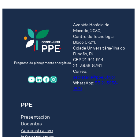
Elétrica
Modeling
to
Estimate
the
Avenida Horácio de
Socioeconomic
Macedo, 2030,
Impacts
Centro de Tecnologia –
of
Bloco C-211,
Cidade Universitária/Ilha do
the
Fundão, RJ
Adoption
CEP 21.941-914
of
Programa de planejamento energético
21 . 3938-8761
a
Correo:
Carbon
YouTube
LinkedIn
Facebook
Instagram
secretaria@ppe.ufrj.br
Pricing
WhatsApp:
55 21 3938-
Instrument
1571
as
part
PPE
of
Brazil
Presentación
´s
Docentes
NDC
Administrativo
implementation