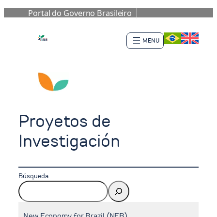
Portal do Governo Brasileiro
Saltar
al
contenido
Proyetos de
Investigación
Búsqueda
New Economy for Brazil (NEB)