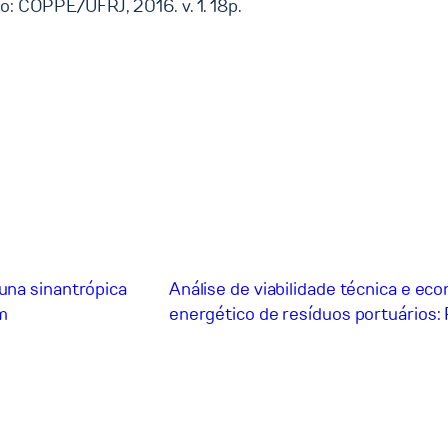
iro: COPPE/UFRJ, 2016. v. 1. 18p.
una sinantrópica
Análise de viabilidade técnica e e
m
energético de resíduos portuários: