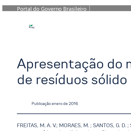
Portal do Governo Brasileiro
Saltar
al
contenido
Apresentação do m
de resíduos sólido
Publicação:
enero de 2016
FREITAS, M. A. V.; MORAES, M. ; SANTOS, G. D. ;