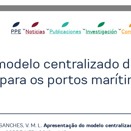
PPE
Noticias
Publicaciones
Investigación
Con
odelo centralizado 
 para os portos maríti
 SANCHES, V. M. L.
Apresentação do modelo centralizad