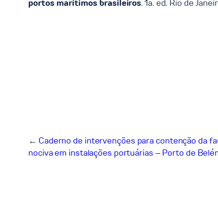
portos marítimos brasileiros
. 1a. ed. Rio de Jane
←
Caderno de intervenções para contenção da fa
nociva em instalações portuárias – Porto de Belé