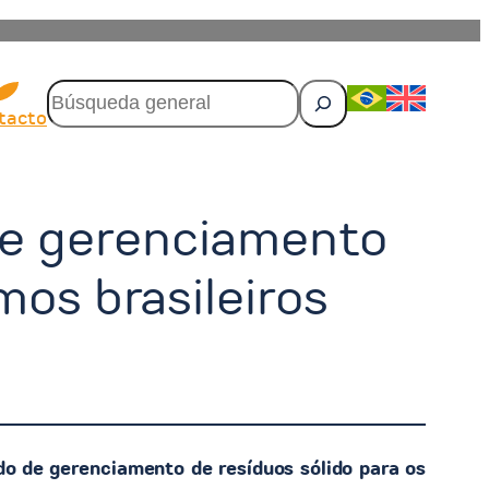
P
e
tacto
s
q
u
i
de gerenciamento
s
a
r
mos brasileiros
o de gerenciamento de resíduos sólido para os