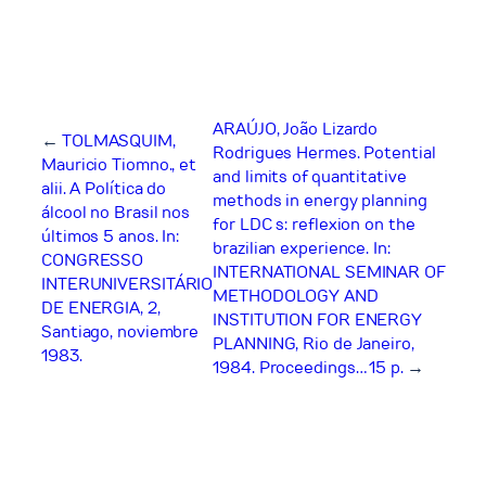
ARAÚJO, João Lizardo
←
TOLMASQUIM,
Rodrigues Hermes. Potential
Mauricio Tiomno., et
and limits of quantitative
alii. A Política do
methods in energy planning
álcool no Brasil nos
for LDC s: reflexion on the
últimos 5 anos. In:
brazilian experience. In:
CONGRESSO
INTERNATIONAL SEMINAR OF
INTERUNIVERSITÁRIO
METHODOLOGY AND
DE ENERGIA, 2,
INSTITUTION FOR ENERGY
Santiago, noviembre
PLANNING, Rio de Janeiro,
1983.
1984. Proceedings… 15 p.
→