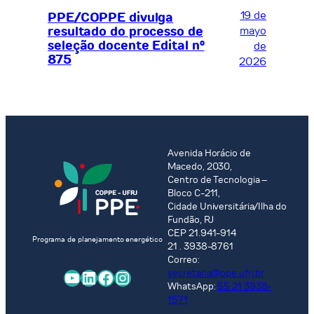
19 de
PPE/COPPE divulga
resultado do processo de
mayo
seleção docente Edital nº
de
875
2026
Avenida Horácio de
Macedo, 2030,
Centro de Tecnologia –
Bloco C-211,
Cidade Universitária/Ilha do
Fundão, RJ
CEP 21.941-914
Programa de planejamento energético
21 . 3938-8761
Correo:
YouTube
LinkedIn
Facebook
Instagram
secretaria@ppe.ufrj.br
WhatsApp:
55 21 3938-
1571