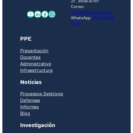
21 . 3938-8761
Correo:
YouTube
LinkedIn
Facebook
Instagram
secretaria@ppe.ufrj.br
WhatsApp:
55 21 3938-
1571
PPE
Presentación
Docentes
Administrativo
Infraestructura
Noticias
Processos Seletivos
Defensas
Informes
Blog
Investigación