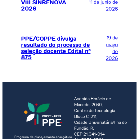
VIII SINRENOVA
11 de junio de
2026
2026
19 de
PPE/COPPE divulga
resultado do processo de
mayo
seleção docente Edital nº
de
875
2026
Avenida Horácio de
Macedo, 2030,
Centro de Tecnologia –
Bloco C-211,
Cidade Universitária/Ilha do
Fundão, RJ
CEP 21.941-914
Programa de planejamento energético