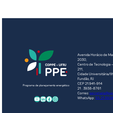
Avenida Horácio de Ma
2030,
Centro de Tecnologia –
211,
Cidade Universitária/Il
Fundão, RJ
CEP 21.941-914
Programa de planejamento energético
21 . 3938-8761
Correo:
secretaria@ppe
YouTube
LinkedIn
Facebook
Instagram
WhatsApp:
55 21 3938