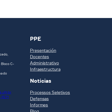
PPE
Presentación
cedo,
Docentes
Administrativo
 Bloco C-
Infraestructura
ha do
Noticias
Processos Seletivos
.ufrj.br
-1571
Defensas
Informes
Blog