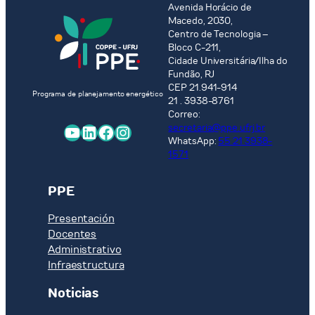
Avenida Horácio de
Macedo, 2030,
Centro de Tecnologia –
Bloco C-211,
Cidade Universitária/Ilha do
Fundão, RJ
CEP 21.941-914
Programa de planejamento energético
21 . 3938-8761
Correo:
YouTube
LinkedIn
Facebook
Instagram
secretaria@ppe.ufrj.br
WhatsApp:
55 21 3938-
1571
PPE
Presentación
Docentes
Administrativo
Infraestructura
Noticias