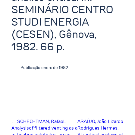
SEMINÁRIO CENTRO
STUDI ENERGIA
(CESEN), Gênova,
1982. 66 p.
Publicação:
enero de 1982
←
SCHECHTMAN, Rafael.
ARAÚJO, João Lizardo
Analysisof filtered venting as a
Rodrigues Hermes.
mitigation safety feature in
Structural analysis of