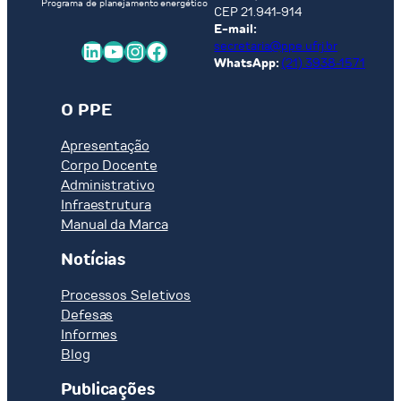
Programa de planejamento energético
CEP 21.941-914
E-mail:
LinkedIn
Youtube
Instagram
Facebook
secretaria@ppe.ufrj.br
WhatsApp:
(21) 3938-1571
O PPE
Apresentação
Corpo Docente
Administrativo
Infraestrutura
Manual da Marca
Notícias
Processos Seletivos
Defesas
Informes
Blog
Publicações