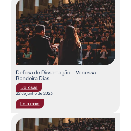
de
Atividades
Off
Shore
no
Brasil”
com
Fernando
Augusto
Galheigo,
Analista
Defesa de Dissertação – Vanessa
Ambiental
Bandeira Dias
do
IBAMA
Defesas
22 de junho de 2023
:
Leia mais
Defesa
de
Dissertação
–