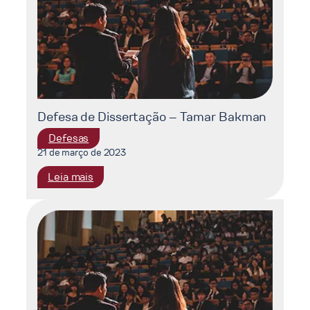
Britto
Pereira
Viana
Defesa de Dissertação – Tamar Bakman
Defesas
21 de março de 2023
:
Leia mais
Defesa
de
Dissertação
–
Tamar
Bakman