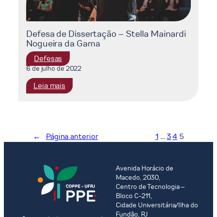
Defesa de Dissertação – Stella Mainardi
Nogueira da Gama
Defesas
6 de julho de 2022
:
Leia mais
Defesa
de
Dissertação
–
←
Página anterior
1
…
3
4
5
Stella
Mainardi
Nogueira
Avenida Horácio de
da
Macedo, 2030,
Gama
Centro de Tecnologia –
Bloco C-211,
Cidade Universitária/Ilha do
Fundão, RJ