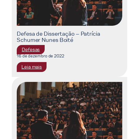
Defesa de Dissertação – Patrícia
Schumer Nunes Boité
Defesas
16 de dezembro de 2022
:
Leia mais
Defesa
de
Dissertação
–
Patrícia
Schumer
Nunes
Boité