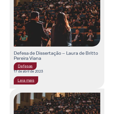
Vanessa
Bandeira
Dias
Defesa de Dissertação – Laura de Britto
Pereira Viana
Defesas
17 de abril de 2023
:
Leia mais
Defesa
de
Dissertação
–
Laura
de