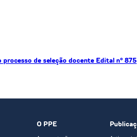
processo de seleção docente Edital nº 875
O PPE
Publica