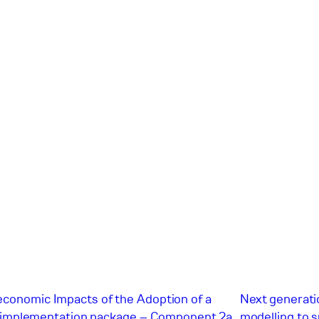
economic Impacts of the Adoption of a
Next generat
DC implementation package – Component 2a
modelling to 