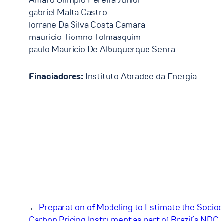
Amaro Olimpio Pereira Junior
gabriel Malta Castro
lorrane Da Silva Costa Camara
mauricio Tiomno Tolmasquim
paulo Mauricio De Albuquerque Senra
Finaciadores:
Instituto Abradee da Energia
←
Preparation of Modeling to Estimate the Socio
Carbon Pricing Instrument as part of Brazil´s N