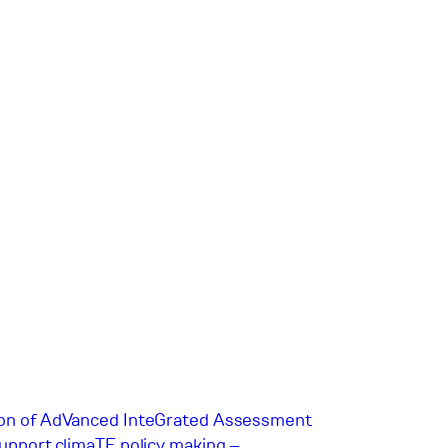
ion of AdVanced InteGrated Assessment
support climaTE policy making –