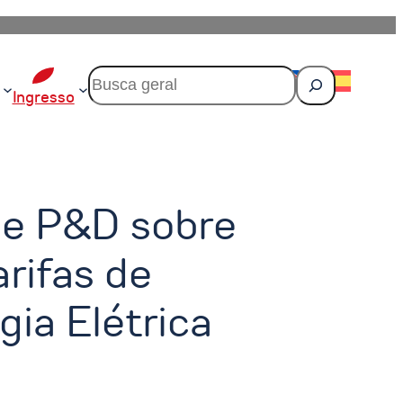
P
e
Ingresso
s
q
u
i
s
a
de P&D sobre
r
rifas de
gia Elétrica