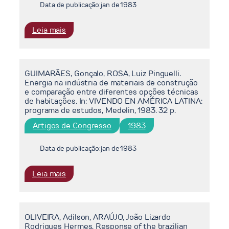
Data de publicação:
jan de 1983
economy
relationships
:
Leia mais
in
AROUCA,
rasilian
Mauricio
industry.
Cardoso.
In:
GUIMARÃES, Gonçalo, ROSA, Luiz Pinguelli.
The
IAEA
Energia na indústria de materiais de construção
Structure
COURSE
e comparação entre diferentes opções técnicas
of
AT
de habitações. In: VIVENDO EN AMÉRICA LATINA:
energy
IJUBJANA,
programa de estudos, Medelin, 1983. 32 p.
demand
1983.
Artigos de Congresso
1983
in
23
the
p.
Data de publicação:
jan de 1983
residential
sector
:
Leia mais
in
GUIMARÃES,
Brazil.
Gonçalo,
In:
ROSA,
SIMPÓSIO
OLIVEIRA, Adilson, ARAÚJO, João Lizardo
Luiz
INTERUNIVERSITÁRIO
Rodrigues Hermes. Response of the brazilian