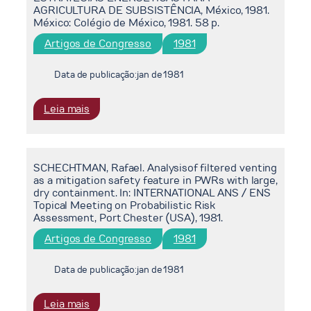
CENTRO
for
AGRICULTURA DE SUBSISTÊNCIA, México, 1981.
STUDI
México: Colégio de México, 1981. 58 p.
evaluation
ENERGIA
of
Artigos de Congresso
1981
(CESEN),
research
Gênova,
and
Data de publicação:
jan de 1981
1982.
investment
66
projects
p.
:
Leia mais
for
OLIVEIRA,
new
Adilson,
and
ROSA,
renewable
SCHECHTMAN, Rafael. Analysisof filtered venting
Luiz
sources
as a mitigation safety feature in PWRs with large,
Pinguelli.
of
dry containment. In: INTERNATIONAL ANS / ENS
Os
Topical Meeting on Probabilistic Risk
energy.
Choques
Assessment, Port Chester (USA), 1981.
Barbados:
do
CEPAL;
Artigos de Congresso
1981
petróleo
PNUD,
e
1981.
Data de publicação:
jan de 1981
a
[Trabalho
agricultura
apresentado
:
Leia mais
de