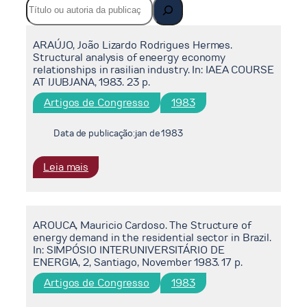
ARAÚJO, João Lizardo Rodrigues Hermes.
Structural analysis of eneergy economy
relationships in rasilian industry. In: IAEA COURSE
AT IJUBJANA, 1983. 23 p.
Artigos de Congresso
1983
Data de publicação:
jan de 1983
:
Leia mais
ARAÚJO,
João
Lizardo
AROUCA, Mauricio Cardoso. The Structure of
Rodrigues
energy demand in the residential sector in Brazil.
Hermes.
In: SIMPÓSIO INTERUNIVERSITÁRIO DE
Structural
ENERGIA, 2, Santiago, November 1983. 17 p.
analysis
Artigos de Congresso
1983
of
eneergy