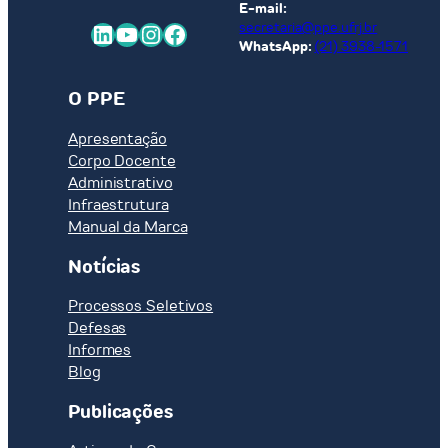
E-mail:
RENOVÁVEIS
LinkedIn
Youtube
Instagram
Facebook
secretaria@ppe.ufrj.br
VARIÁVEIS:
WhatsApp:
(21) 3938-1571
O
PAPEL
O PPE
DAS
HIDRELÉTRICAS
Apresentação
E
Corpo Docente
ASPECTOS
Administrativo
REGULATÓRIOS
Infraestrutura
Manual da Marca
Notícias
Processos Seletivos
Defesas
Informes
Blog
Publicações