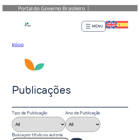
Portal do Governo Brasileiro
Pular
para
o
conteúdo
Início
Publicações
Tipo de Publicação
Ano de Publicação
Busca por título ou autoria