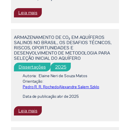
PARIS
AGREEMENT
:
Leia mais
GOALS
FLEXIBILIDADE
USING
OPERATIVA
INTEGRATED
DE
ASSESSMENT
ARMAZENAMENTO DE CO₂ EM AQUÍFEROS
USINAS
MODELS
SALINOS NO BRASIL, OS DESAFIOS TÉCNICOS,
HIDRELÉTRICAS
RISCOS, OPORTUNIDADES E
NO
DESENVOLVIMENTO DE METODOLOGIA PARA
SISTEMA
SELEÇÃO INICIAL DO AQUÍFERO
INTERLIGADO
Dissertações
2025
NACIONAL:
ANÁLISE
Autoria:
Elaine Neri de Souza Matos
Orientação:
DA
Pedro R. R. Rochedo
Alexandre Salem Szklo
REPRESENTAÇÃO
DA
Data de publicação:
abr de 2025
LIMITAÇÃO
NAS
:
Leia mais
RAMPAS
ARMAZENAMENTO
DE
DE
GERAÇÃO
CO₂