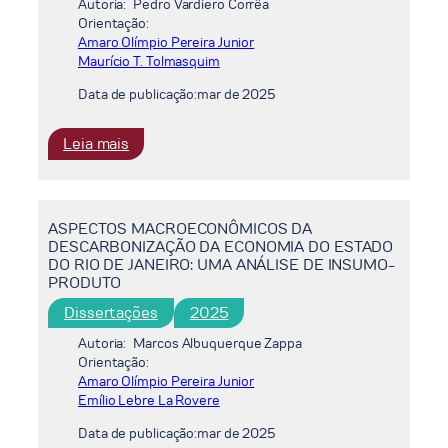
e
Autoria:
Pedro Vardiero Corrêa
Orientação:
previsão
Amaro Olímpio Pereira Junior
de
Maurício T. Tolmasquim
emissões
de
Data de publicação:
mar de 2025
gases
do
:
Leia mais
efeito
AVALIAÇÃO
estufa
DA
por
FLEXIBILIDADE
reservatórios
ASPECTOS MACROECONÔMICOS DA
OPERACIONAL
DESCARBONIZAÇÃO DA ECONOMIA DO ESTADO
utilizando
DO
DO RIO DE JANEIRO: UMA ANÁLISE DE INSUMO-
dados
SISTEMA
PRODUTO
observados
INTERLIGADO
Dissertações
2025
NACIONAL
FRENTE
Autoria:
Marcos Albuquerque Zappa
À
Orientação:
Amaro Olímpio Pereira Junior
EXPANSÃO
Emílio Lebre La Rovere
DE
FONTES
Data de publicação:
mar de 2025