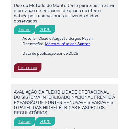
HIDRÁULICA
Uso do Método de Monte Carlo para a estimativa
EM
e previsão de emissões de gases do efeito
AQUÍFEROS
estufa por reservatórios utilizando dados
SALINOS
observados
NO
Teses
2025
BRASIL,
OS
Autoria:
Claudio Augusto Borges Pavani
DESAFIOS
Orientação:
Marco Aurélio dos Santos
TÉCNICOS,
Data de publicação:
abr de 2025
RISCOS,
OPORTUNIDADES
:
Leia mais
E
Uso
DESENVOLVIMENTO
do
DE
Método
METODOLOGIA
AVALIAÇÃO DA FLEXIBILIDADE OPERACIONAL
de
PARA
DO SISTEMA INTERLIGADO NACIONAL FRENTE À
Monte
SELEÇÃO
EXPANSÃO DE FONTES RENOVÁVEIS VARIÁVEIS:
Carlo
INICIAL
O PAPEL DAS HIDRELÉTRICAS E ASPECTOS
para
REGULATÓRIOS
DO
a
AQUÍFERO
Teses
2025
estimativa