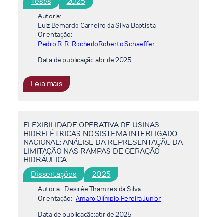
Teses
2025
PONDERADO
DE
Autoria:
CAPITAL
Luiz Bernardo Carneiro da Silva Baptista
Orientação:
E
Pedro R. R. Rochedo
Roberto Schaeffer
SEUS
EFEITOS
Data de publicação:
abr de 2025
NA
RECEITA
:
Leia mais
DE
BRIDGING
TRANSMISSÃO
THE
DE
EMISSIONS
ENERGIA
FLEXIBILIDADE OPERATIVA DE USINAS
GAP:
ELÉTRICA
HIDRELÉTRICAS NO SISTEMA INTERLIGADO
POLICY
NACIONAL: ANÁLISE DA REPRESENTAÇÃO DA
NO
PATHWAYS
LIMITAÇÃO NAS RAMPAS DE GERAÇÃO
BRASIL
AND
HIDRÁULICA
TECHNOLOGICAL
Dissertações
2025
STRATEGIES
FOR
Autoria:
Desirée Thamires da Silva
Orientação:
Amaro Olímpio Pereira Junior
ACHIEVING
THE
Data de publicação:
abr de 2025