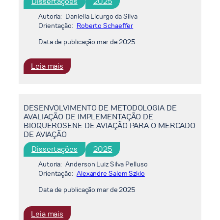
Dissertações
2025
ÔNIBUS
URBANO
Autoria:
Daniella Licurgo da Silva
DO
Orientação:
Roberto Schaeffer
SUDESTE
Data de publicação:
mar de 2025
BRASILEIRO
:
Leia mais
A
FACTIBILIDADE
DE
DESENVOLVIMENTO DE METODOLOGIA DE
CENÁRIOS
AVALIAÇÃO DE IMPLEMENTAÇÃO DE
AMBICIOSOS
BIOQUEROSENE DE AVIAÇÃO PARA O MERCADO
DE
DE AVIAÇÃO
MITIGAÇÃO
Dissertações
2025
DAS
MUDANÇAS
Autoria:
Anderson Luiz Silva Pelluso
CLIMÁTICAS:
Orientação:
Alexandre Salem Szklo
UMA
Data de publicação:
mar de 2025
ANÁLISE
PARA
:
Leia mais
O