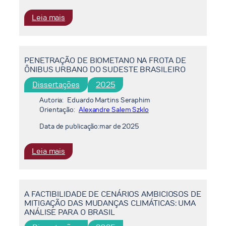
RENOVÁVEIS
VARIÁVEIS:
:
Leia mais
O
ASPECTOS
PAPEL
MACROECONÔMICOS
DAS
DA
HIDRELÉTRICAS
PENETRAÇÃO DE BIOMETANO NA FROTA DE
DESCARBONIZAÇÃO
E
ÔNIBUS URBANO DO SUDESTE BRASILEIRO
DA
ASPECTOS
ECONOMIA
Dissertações
2025
REGULATÓRIOS
DO
Autoria:
Eduardo Martins Seraphim
ESTADO
Orientação:
Alexandre Salem Szklo
DO
Data de publicação:
mar de 2025
RIO
DE
JANEIRO:
:
Leia mais
UMA
PENETRAÇÃO
ANÁLISE
DE
DE
BIOMETANO
A FACTIBILIDADE DE CENÁRIOS AMBICIOSOS DE
INSUMO-
NA
MITIGAÇÃO DAS MUDANÇAS CLIMÁTICAS: UMA
PRODUTO
FROTA
ANÁLISE PARA O BRASIL
DE