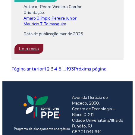
HIDROTÉRMICOS
Autoria:
Pedro Vardiero Corrêa
Orientação:
Amaro Olímpio Pereira Junior
Maurício T. Tolmasquim
Data de publicação:
mar de 2025
:
Leia mais
AVALIAÇÃO
DA
FLEXIBILIDADE
Página anterior
1
2
3
4
5
…
193
Próxima página
OPERACIONAL
DO
SISTEMA
INTERLIGADO
Avenida Horácio de
NACIONAL
Macedo, 2030,
FRENTE
Centro de Tecnologia –
À
Bloco C-211,
Cidade Universitária/Ilha do
EXPANSÃO
Fundão, RJ
DE
Programa de planejamento energético
CEP 21.941-914
FONTES