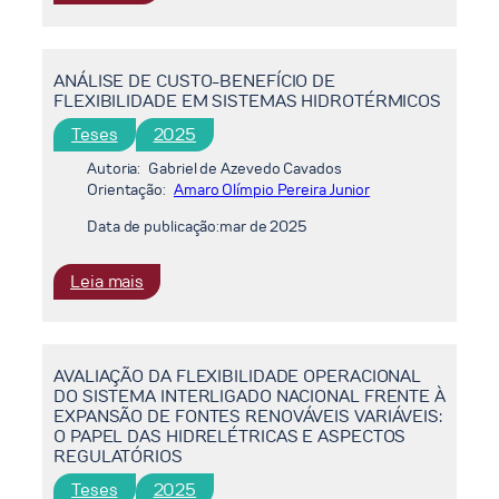
DESENVOLVIMENTO
BRASIL
DE
METODOLOGIA
ANÁLISE DE CUSTO-BENEFÍCIO DE
DE
FLEXIBILIDADE EM SISTEMAS HIDROTÉRMICOS
AVALIAÇÃO
DE
Teses
2025
IMPLEMENTAÇÃO
Autoria:
Gabriel de Azevedo Cavados
DE
Orientação:
Amaro Olímpio Pereira Junior
BIOQUEROSENE
Data de publicação:
mar de 2025
DE
AVIAÇÃO
PARA
:
Leia mais
O
ANÁLISE
MERCADO
DE
DE
CUSTO-
AVALIAÇÃO DA FLEXIBILIDADE OPERACIONAL
AVIAÇÃO
BENEFÍCIO
DO SISTEMA INTERLIGADO NACIONAL FRENTE À
DE
EXPANSÃO DE FONTES RENOVÁVEIS VARIÁVEIS:
FLEXIBILIDADE
O PAPEL DAS HIDRELÉTRICAS E ASPECTOS
EM
REGULATÓRIOS
SISTEMAS
Teses
2025