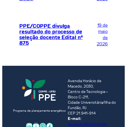
19 de
PPE/COPPE divulga
resultado do processo de
maio
seleção docente Edital nº
de
875
2026
Avenida Horácio de
Macedo, 2030,
Centro de Tecnologia –
Bloco C-211,
Cidade Universitária/Ilha do
Fundão, RJ
Programa de planejamento energético
CEP 21.941-914
E-mail:
LinkedIn
Youtube
Instagram
Facebook
secretaria@ppe.ufrj.br