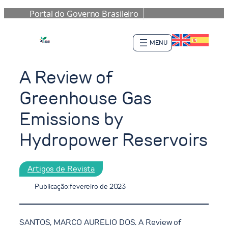
Portal do Governo Brasileiro
Pular
para
o
conteúdo
A Review of
Greenhouse Gas
Emissions by
Hydropower Reservoirs
Artigos de Revista
Publicação:
fevereiro de 2023
SANTOS, MARCO AURELIO DOS. A Review of