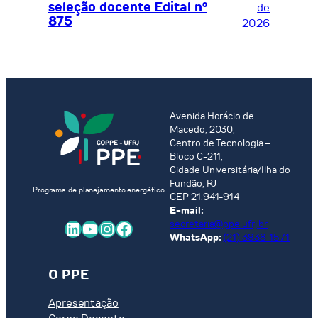
seleção docente Edital nº
de
875
2026
Avenida Horácio de
Macedo, 2030,
Centro de Tecnologia –
Bloco C-211,
Cidade Universitária/Ilha do
Fundão, RJ
Programa de planejamento energético
CEP 21.941-914
E-mail:
LinkedIn
Youtube
Instagram
Facebook
secretaria@ppe.ufrj.br
WhatsApp:
(21) 3938-1571
O PPE
Apresentação