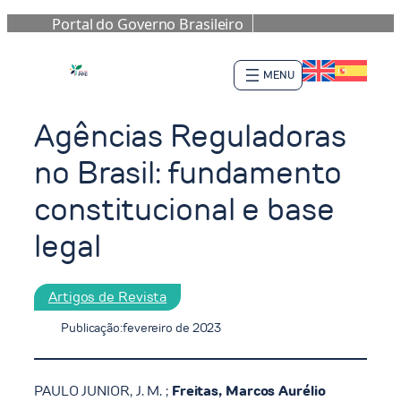
Portal do Governo Brasileiro
Pular
para
o
conteúdo
Agências Reguladoras
no Brasil: fundamento
constitucional e base
legal
Artigos de Revista
Publicação:
fevereiro de 2023
PAULO JUNIOR, J. M. ;
Freitas, Marcos Aurélio