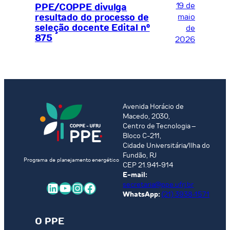
19 de
PPE/COPPE divulga
resultado do processo de
maio
seleção docente Edital nº
de
875
2026
Avenida Horácio de
Macedo, 2030,
Centro de Tecnologia –
Bloco C-211,
Cidade Universitária/Ilha do
Fundão, RJ
Programa de planejamento energético
CEP 21.941-914
E-mail:
LinkedIn
Youtube
Instagram
Facebook
secretaria@ppe.ufrj.br
WhatsApp:
(21) 3938-1571
O PPE