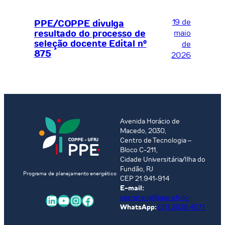
19 de
PPE/COPPE divulga
resultado do processo de
maio
seleção docente Edital nº
de
875
2026
Avenida Horácio de
Macedo, 2030,
Centro de Tecnologia –
Bloco C-211,
Cidade Universitária/Ilha do
Fundão, RJ
Programa de planejamento energético
CEP 21.941-914
E-mail:
LinkedIn
Youtube
Instagram
Facebook
secretaria@ppe.ufrj.br
WhatsApp:
(21) 3938-1571