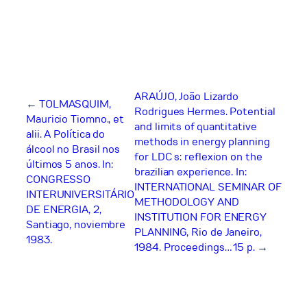
ARAÚJO, João Lizardo
←
TOLMASQUIM,
Rodrigues Hermes. Potential
Mauricio Tiomno., et
and limits of quantitative
alii. A Política do
methods in energy planning
álcool no Brasil nos
for LDC s: reflexion on the
últimos 5 anos. In:
brazilian experience. In:
CONGRESSO
INTERNATIONAL SEMINAR OF
INTERUNIVERSITÁRIO
METHODOLOGY AND
DE ENERGIA, 2,
INSTITUTION FOR ENERGY
Santiago, noviembre
PLANNING, Rio de Janeiro,
1983.
1984. Proceedings… 15 p.
→