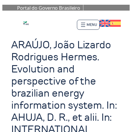
Portal do Governo Brasileiro
Pular
para
o
conteúdo
ARAÚJO, João Lizardo
Rodrigues Hermes.
Evolution and
perspective of the
brazilian energy
information system. In:
AHUJA, D. R., et alii. In:
INTERNATIONAL