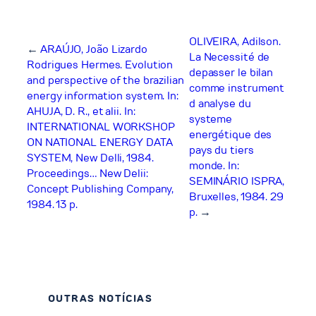
OLIVEIRA, Adilson.
←
ARAÚJO, João Lizardo
La Necessité de
Rodrigues Hermes. Evolution
depasser le bilan
and perspective of the brazilian
comme instrument
energy information system. In:
d analyse du
AHUJA, D. R., et alii. In:
systeme
INTERNATIONAL WORKSHOP
energétique des
ON NATIONAL ENERGY DATA
pays du tiers
SYSTEM, New Delli, 1984.
monde. In:
Proceedings… New Delii:
SEMINÁRIO ISPRA,
Concept Publishing Company,
Bruxelles, 1984. 29
1984. 13 p.
p.
→
OUTRAS NOTÍCIAS