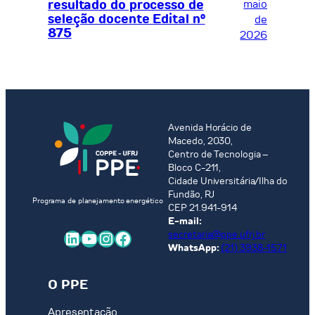
resultado do processo de
maio
seleção docente Edital nº
de
875
2026
Avenida Horácio de
Macedo, 2030,
Centro de Tecnologia –
Bloco C-211,
Cidade Universitária/Ilha do
Fundão, RJ
Programa de planejamento energético
CEP 21.941-914
E-mail:
LinkedIn
Youtube
Instagram
Facebook
secretaria@ppe.ufrj.br
WhatsApp:
(21) 3938-1571
O PPE
Apresentação