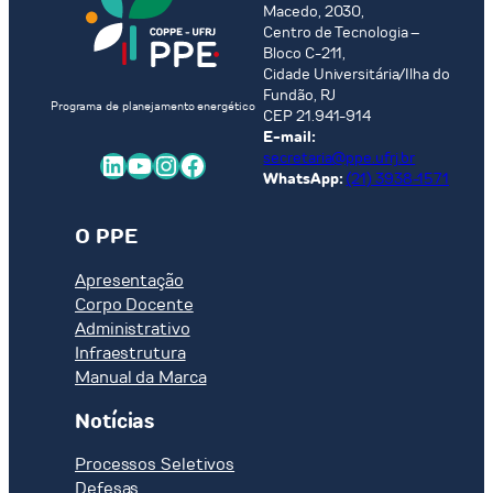
Macedo, 2030,
Centro de Tecnologia –
Bloco C-211,
Cidade Universitária/Ilha do
Fundão, RJ
Programa de planejamento energético
CEP 21.941-914
E-mail:
LinkedIn
Youtube
Instagram
Facebook
secretaria@ppe.ufrj.br
WhatsApp:
(21) 3938-1571
O PPE
Apresentação
Corpo Docente
Administrativo
Infraestrutura
Manual da Marca
Notícias
Processos Seletivos
Defesas