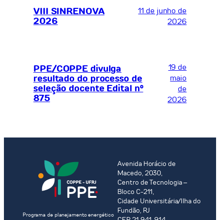
VIII SINRENOVA
11 de junho de
2026
2026
19 de
PPE/COPPE divulga
resultado do processo de
maio
seleção docente Edital nº
de
875
2026
Avenida Horácio de
Macedo, 2030,
Centro de Tecnologia –
Bloco C-211,
Cidade Universitária/Ilha do
Fundão, RJ
Programa de planejamento energético
CEP 21.941-914