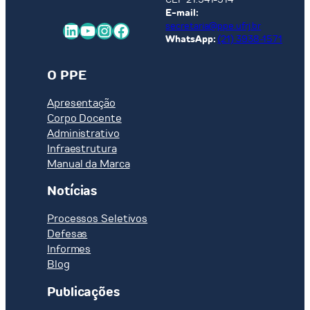
E-mail:
LinkedIn
Youtube
Instagram
Facebook
secretaria@ppe.ufrj.br
WhatsApp:
(21) 3938-1571
O PPE
Apresentação
Corpo Docente
Administrativo
Infraestrutura
Manual da Marca
Notícias
Processos Seletivos
Defesas
Informes
Blog
Publicações