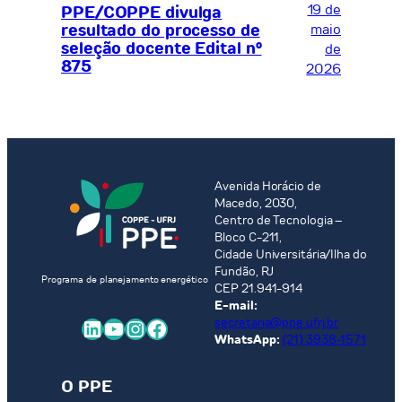
19 de
PPE/COPPE divulga
resultado do processo de
maio
seleção docente Edital nº
de
875
2026
Avenida Horácio de
Macedo, 2030,
Centro de Tecnologia –
Bloco C-211,
Cidade Universitária/Ilha do
Fundão, RJ
Programa de planejamento energético
CEP 21.941-914
E-mail:
LinkedIn
Youtube
Instagram
Facebook
secretaria@ppe.ufrj.br
WhatsApp:
(21) 3938-1571
O PPE