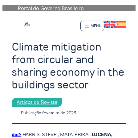
Portal do Governo Brasileiro
Pular
para
o
conteúdo
Climate mitigation
from circular and
sharing economy in the
buildings sector
Artigos de Revista
Publicação:
fevereiro de 2023
doi>
HARRIS, STEVE ; MATA, ÉRIKA ;
LUCENA,