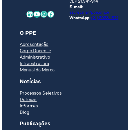
CEP 21.941-914
E-mail:
LinkedIn
Youtube
Instagram
Facebook
secretaria@ppe.ufrj.br
WhatsApp:
(21) 3938-1571
O PPE
Apresentação
Corpo Docente
Administrativo
Infraestrutura
Manual da Marca
Notícias
Processos Seletivos
Defesas
Informes
Blog
Publicações