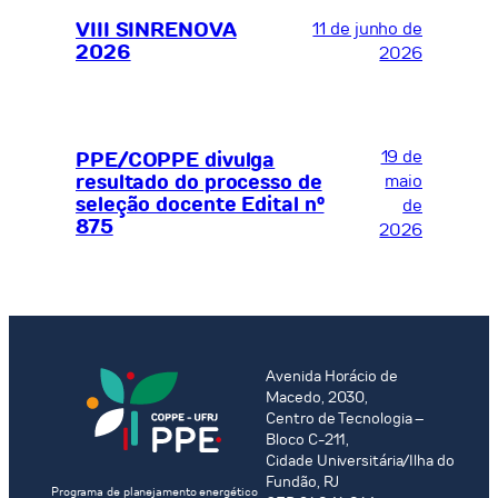
VIII SINRENOVA
11 de junho de
2026
2026
19 de
PPE/COPPE divulga
resultado do processo de
maio
seleção docente Edital nº
de
875
2026
Avenida Horácio de
Macedo, 2030,
Centro de Tecnologia –
Bloco C-211,
Cidade Universitária/Ilha do
Fundão, RJ
Programa de planejamento energético