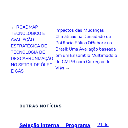
←
ROADMAP
Impactos das Mudanças
TECNOLÓGICO E
Climáticas na Densidade de
AVALIAÇÃO
Potência Eólica Offshore no
ESTRATÉGICA DE
Brasil: Uma Avaliação baseada
TECNOLOGIA DE
em um Ensemble Multimodelo
DESCARBONIZAÇÃO
do CMIP6 com Correção de
NO SETOR DE ÓLEO
Viés
→
E GÁS
OUTRAS NOTÍCIAS
24 de
Seleção interna – Programa