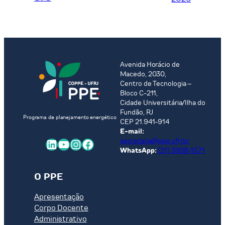
Avenida Horácio de
Macedo, 2030,
Centro de Tecnologia –
Bloco C-211,
Cidade Universitária/Ilha do
Fundão, RJ
Programa de planejamento energético
CEP 21.941-914
E-mail:
LinkedIn
Youtube
Instagram
Facebook
secretaria@ppe.ufrj.br
WhatsApp:
(21) 3938-1571
O PPE
Apresentação
Corpo Docente
Administrativo