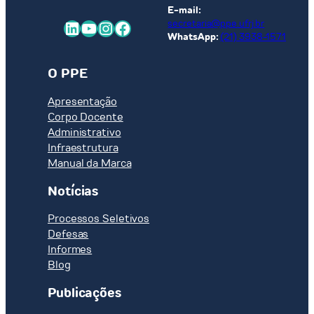
E-mail:
LinkedIn
Youtube
Instagram
Facebook
secretaria@ppe.ufrj.br
WhatsApp:
(21) 3938-1571
O PPE
Apresentação
Corpo Docente
Administrativo
Infraestrutura
Manual da Marca
Notícias
Processos Seletivos
Defesas
Informes
Blog
Publicações