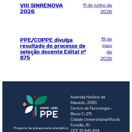
VIII SINRENOVA
11 de junho de
2026
2026
19 de
PPE/COPPE divulga
resultado do processo de
maio
seleção docente Edital nº
de
875
2026
Avenida Horácio de
Macedo, 2030,
Centro de Tecnologia –
Bloco C-211,
Cidade Universitária/Ilha do
Fundão, RJ
Programa de planejamento energético
CEP 21.941-914