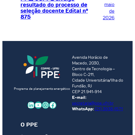
resultado do processo de
maio
seleção docente Edital nº
de
875
2026
Avenida Horácio de
Macedo, 2030,
Centro de Tecnologia –
Bloco C-211,
Cidade Universitária/Ilha do
Fundão, RJ
Programa de planejamento energético
CEP 21.941-914
E-mail:
LinkedIn
Youtube
Instagram
Facebook
secretaria@ppe.ufrj.br
WhatsApp:
(21) 3938-1571
O PPE