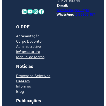
CEP 21.941-914
E-mail:
LinkedIn
Youtube
Instagram
Facebook
secretaria@ppe.ufrj.br
WhatsApp:
(21) 3938-1571
O PPE
Apresentação
Corpo Docente
Administrativo
Infraestrutura
Manual da Marca
Notícias
Processos Seletivos
Defesas
Informes
Blog
Publicações