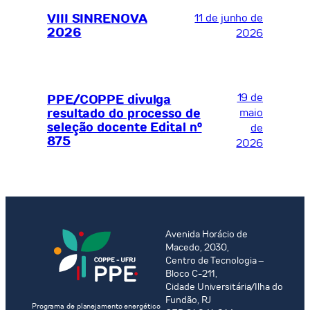
VIII SINRENOVA
11 de junho de
2026
2026
19 de
PPE/COPPE divulga
resultado do processo de
maio
seleção docente Edital nº
de
875
2026
Avenida Horácio de
Macedo, 2030,
Centro de Tecnologia –
Bloco C-211,
Cidade Universitária/Ilha do
Fundão, RJ
Programa de planejamento energético