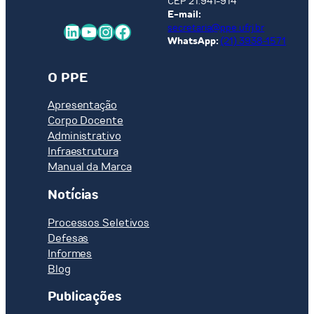
CEP 21.941-914
E-mail:
LinkedIn
Youtube
Instagram
Facebook
secretaria@ppe.ufrj.br
WhatsApp:
(21) 3938-1571
O PPE
Apresentação
Corpo Docente
Administrativo
Infraestrutura
Manual da Marca
Notícias
Processos Seletivos
Defesas
Informes
Blog
Publicações