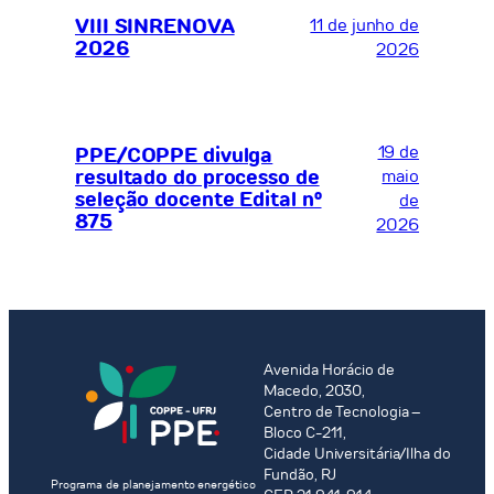
VIII SINRENOVA
11 de junho de
2026
2026
19 de
PPE/COPPE divulga
resultado do processo de
maio
seleção docente Edital nº
de
875
2026
Avenida Horácio de
Macedo, 2030,
Centro de Tecnologia –
Bloco C-211,
Cidade Universitária/Ilha do
Fundão, RJ
Programa de planejamento energético