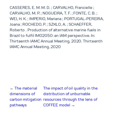
CASSERES, E. M. M. D. ; CARVALHO, Francielle ;
CARVALHO, M. P. ; NOGUEIRA, T. F. ; FONTE, C. B. ;
WEI, H. K. ; IMPERIO, Mariana ; PORTUGAL-PEREIRA,
Joana ; ROCHEDO, P. ; SZKLO, A. ; SCHAEFFER,
Roberto . Production of alternative marine fuels in
Brazil to fulfil IMO2050: an IAM perspective. In:
Thirteenth IAMC Annual Meeting, 2020. Thirteenth
IAMC Annual Meeting, 2020
←
The material
The impact of oil quality in the
dimensions of
distribution of unburnable
carbon mitigation
resources through the lens of
pathways
COFFEE model
→