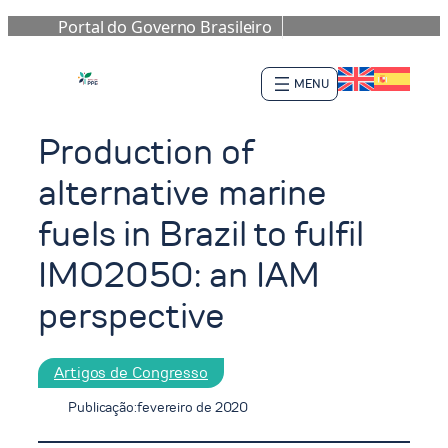
Portal do Governo Brasileiro
Pular
para
o
conteúdo
Production of
alternative marine
fuels in Brazil to fulfil
IMO2050: an IAM
perspective
Artigos de Congresso
Publicação:
fevereiro de 2020