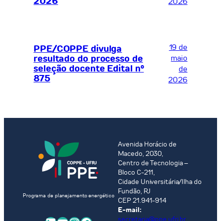
2026
2026
19 de
PPE/COPPE divulga
resultado do processo de
maio
seleção docente Edital nº
de
875
2026
Avenida Horácio de
Macedo, 2030,
Centro de Tecnologia –
Bloco C-211,
Cidade Universitária/Ilha do
Fundão, RJ
Programa de planejamento energético
CEP 21.941-914
E-mail:
secretaria@ppe.ufrj.br