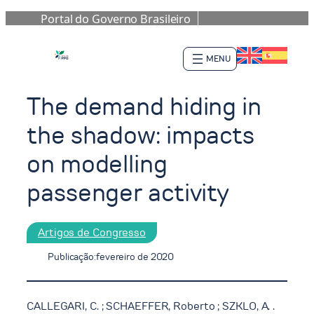
Portal do Governo Brasileiro
Pular
para
o
conteúdo
The demand hiding in
the shadow: impacts
on modelling
passenger activity
Artigos de Congresso
Publicação:
fevereiro de 2020
CALLEGARI, C. ; SCHAEFFER, Roberto ; SZKLO, A. .