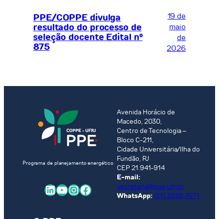
19 de
PPE/COPPE divulga
resultado do processo de
maio
seleção docente Edital nº
de
875
2026
Avenida Horácio de
Macedo, 2030,
Centro de Tecnologia –
Bloco C-211,
Cidade Universitária/Ilha do
Fundão, RJ
Programa de planejamento energético
CEP 21.941-914
E-mail:
LinkedIn
Youtube
Instagram
Facebook
secretaria@ppe.ufrj.br
WhatsApp:
(21) 3938-1571