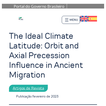
Portal do Governo Brasileiro
Pular
para
o
conteúdo
The Ideal Climate
Latitude: Orbit and
Axial Precession
Influence in Ancient
Migration
Artigos de Revista
Publicação:
fevereiro de 2023