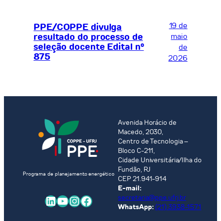
19 de
PPE/COPPE divulga
resultado do processo de
maio
seleção docente Edital nº
de
875
2026
Avenida Horácio de
Macedo, 2030,
Centro de Tecnologia –
Bloco C-211,
Cidade Universitária/Ilha do
Fundão, RJ
Programa de planejamento energético
CEP 21.941-914
E-mail:
LinkedIn
Youtube
Instagram
Facebook
secretaria@ppe.ufrj.br
WhatsApp:
(21) 3938-1571