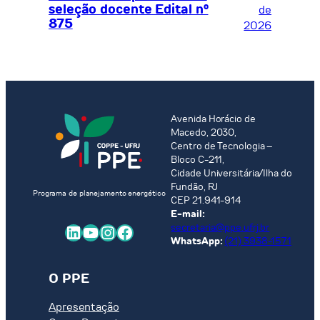
seleção docente Edital nº
de
875
2026
Avenida Horácio de
Macedo, 2030,
Centro de Tecnologia –
Bloco C-211,
Cidade Universitária/Ilha do
Fundão, RJ
Programa de planejamento energético
CEP 21.941-914
E-mail:
LinkedIn
Youtube
Instagram
Facebook
secretaria@ppe.ufrj.br
WhatsApp:
(21) 3938-1571
O PPE
Apresentação