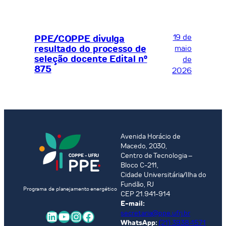
19 de
PPE/COPPE divulga
resultado do processo de
maio
seleção docente Edital nº
de
875
2026
Avenida Horácio de
Macedo, 2030,
Centro de Tecnologia –
Bloco C-211,
Cidade Universitária/Ilha do
Fundão, RJ
Programa de planejamento energético
CEP 21.941-914
E-mail:
LinkedIn
Youtube
Instagram
Facebook
secretaria@ppe.ufrj.br
WhatsApp:
(21) 3938-1571