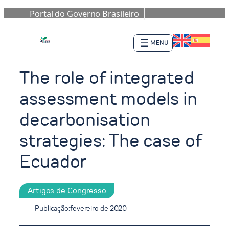
Portal do Governo Brasileiro
Pular
para
o
conteúdo
The role of integrated
assessment models in
decarbonisation
strategies: The case of
Ecuador
Artigos de Congresso
Publicação:
fevereiro de 2020