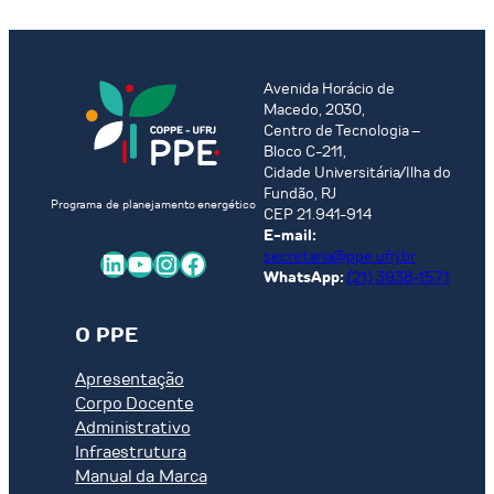
Avenida Horácio de
Macedo, 2030,
Centro de Tecnologia –
Bloco C-211,
Cidade Universitária/Ilha do
Fundão, RJ
Programa de planejamento energético
CEP 21.941-914
E-mail:
LinkedIn
Youtube
Instagram
Facebook
secretaria@ppe.ufrj.br
WhatsApp:
(21) 3938-1571
O PPE
Apresentação
Corpo Docente
Administrativo
Infraestrutura
Manual da Marca