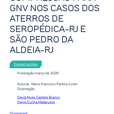
GNV NOS CASOS DOS
ATERROS DE
SEROPÉDICA-RJ E
SÃO PEDRO DA
ALDEIA-RJ
Dissertações
Publicação:
março de 2026
Autoria:
Mario Francisco Pereira Junior
Orientação:
David Alves Castelo Branco
Diego Cunha Malagueta
Download