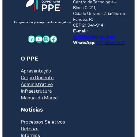
Centro de Tecnologia –
Bloco C-211,
Cidade Universitária/Ilha do
Fundão, RJ
Programa de planejamento energético
CEP 21.941-914
E-mail:
LinkedIn
Youtube
Instagram
Facebook
secretaria@ppe.ufrj.br
WhatsApp:
(21) 3938-1571
O PPE
Apresentação
Corpo Docente
Administrativo
Infraestrutura
Manual da Marca
Notícias
Processos Seletivos
Defesas
Informes