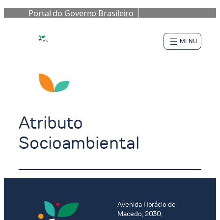
Portal do Governo Brasileiro
Pular
para
o
conteúdo
Atributo
Socioambiental
Avenida Horácio de
Macedo, 2030,