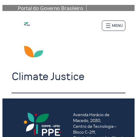
Portal do Governo Brasileiro
Pular
para
o
conteúdo
Climate Justice
Avenida Horácio de
Macedo, 2030,
Centro de Tecnologia –
Bloco C-211,