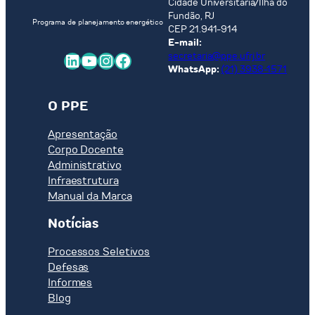
Cidade Universitária/Ilha do
Fundão, RJ
Programa de planejamento energético
CEP 21.941-914
E-mail:
LinkedIn
Youtube
Instagram
Facebook
secretaria@ppe.ufrj.br
WhatsApp:
(21) 3938-1571
O PPE
Apresentação
Corpo Docente
Administrativo
Infraestrutura
Manual da Marca
Notícias
Processos Seletivos
Defesas
Informes
Blog