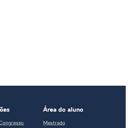
ções
Área do aluno
 Congresso
Mestrado