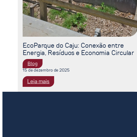
EcoParque do Caju: Conexão entre
Energia, Resíduos e Economia Circular
Blog
15 de dezembro de 2025
:
Leia mais
EcoParque
do
Caju:
Conexão
entre
Energia,
Resíduos