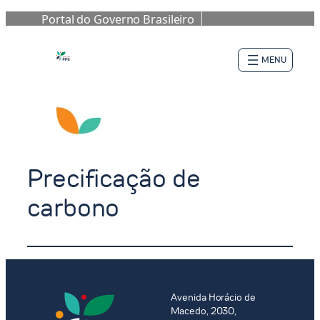
Portal do Governo Brasileiro
Pular
para
o
conteúdo
Precificação de
carbono
Avenida Horácio de
Macedo, 2030,