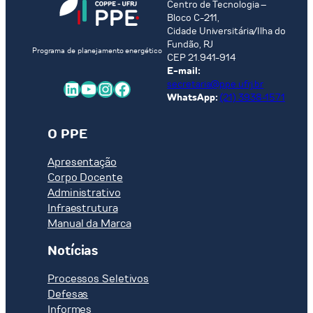
Centro de Tecnologia –
Bloco C-211,
Cidade Universitária/Ilha do
Fundão, RJ
Programa de planejamento energético
CEP 21.941-914
E-mail:
LinkedIn
Youtube
Instagram
Facebook
secretaria@ppe.ufrj.br
WhatsApp:
(21) 3938-1571
O PPE
Apresentação
Corpo Docente
Administrativo
Infraestrutura
Manual da Marca
Notícias
Processos Seletivos
Defesas
Informes