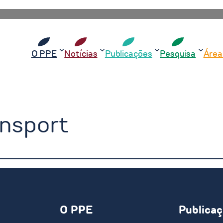
O PPE
Notícias
Publicações
Pesquisa
Área
ansport
O PPE
Publica