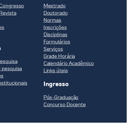
 Congresso
Mestrado
 Revista
Doutorado
Normas
es
Inscrições
Disciplinas
Formulários
a
Serviços
Grade Horária
pesquisa
Calendário Acadêmico
e pesquisa
Links úteis
os
nstitucionais
Ingresso
Pós-Graduação
Concurso Docente