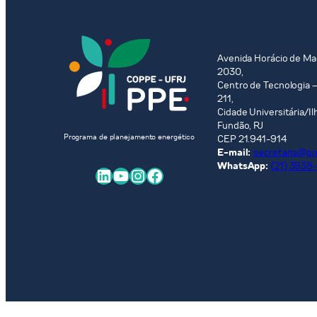
Avenida Horácio de Ma
2030,
Centro de Tecnologia –
211,
Cidade Universitária/Il
Fundão, RJ
Programa de planejamento energético
CEP 21.941-914
E-mail:
secretaria@ppe
WhatsApp:
(21) 3938
LinkedIn
Youtube
Instagram
Facebook