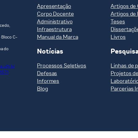
Apresentação
Artigos de
Corpo Docente
Artigos de
Administrativo
Teses
cedo,
Infraestrutura
Dissertaçõ
Manual da Marca
Livros
 Bloco C-
ha do
Notícias
Pesquis
Processos Seletivos
Linhas de 
.ufrj.br
-1571
Defesas
Projetos d
Informes
Laboratóri
Blog
Parcerias I