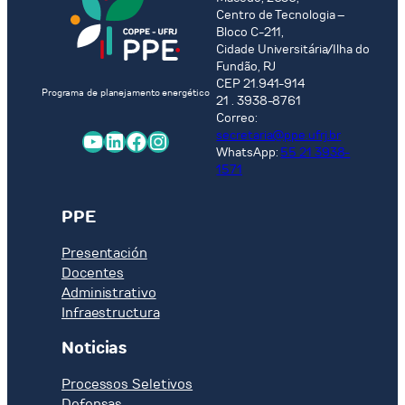
Centro de Tecnologia –
Bloco C-211,
Cidade Universitária/Ilha do
Fundão, RJ
CEP 21.941-914
Programa de planejamento energético
21 . 3938-8761
Correo:
YouTube
LinkedIn
Facebook
Instagram
secretaria@ppe.ufrj.br
WhatsApp:
55 21 3938-
1571
PPE
Presentación
Docentes
Administrativo
Infraestructura
Noticias
Processos Seletivos
Defensas