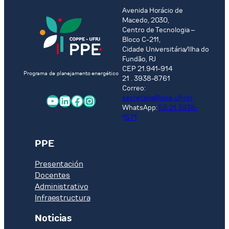
recurso
Avenida Horácio de
ao
Macedo, 2030,
Processo
Centro de Tecnologia –
Seletivo
Bloco C-211,
PPE
Cidade Universitária/Ilha do
2026
Fundão, RJ
CEP 21.941-914
Programa de planejamento energético
21 . 3938-8761
Correo:
YouTube
LinkedIn
Facebook
Instagram
secretaria@ppe.ufrj.br
WhatsApp:
55 21 3938-
1571
PPE
Presentación
Docentes
Administrativo
Infraestructura
Noticias