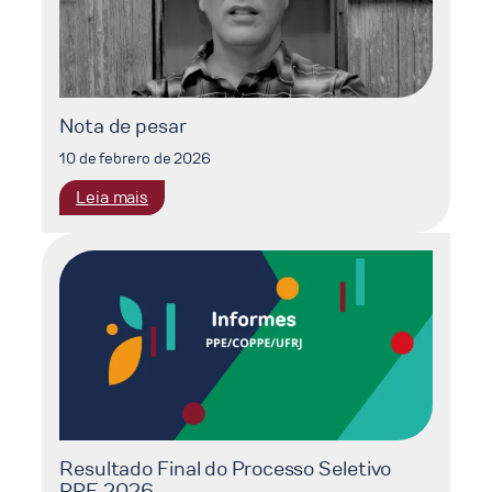
Nota de pesar
10 de febrero de 2026
:
Leia mais
Nota
de
pesar
Resultado Final do Processo Seletivo
PPE 2026