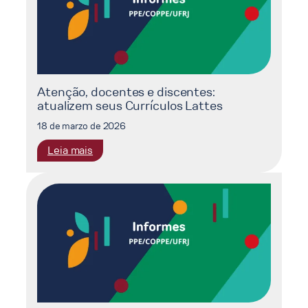
de
seleção
docente
Edital
nº
875
Atenção, docentes e discentes:
atualizem seus Currículos Lattes
18 de marzo de 2026
:
Leia mais
Atenção,
docentes
e
discentes:
atualizem
seus
Currículos
Lattes