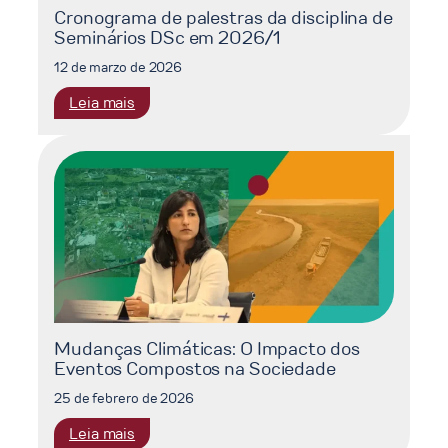
Cronograma de palestras da disciplina de
Seminários DSc em 2026/1
12 de marzo de 2026
:
Leia mais
Cronograma
de
palestras
da
disciplina
de
Seminários
DSc
em
2026/1
Mudanças Climáticas: O Impacto dos
Eventos Compostos na Sociedade
25 de febrero de 2026
:
Leia mais