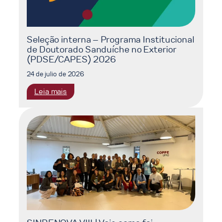
Seleção interna – Programa Institucional
de Doutorado Sanduíche no Exterior
(PDSE/CAPES) 2026
24 de julio de 2026
:
Leia mais
Seleção
interna
–
Programa
Institucional
de
Doutorado
Sanduíche
no
Exterior
(PDSE/CAPES)
2026