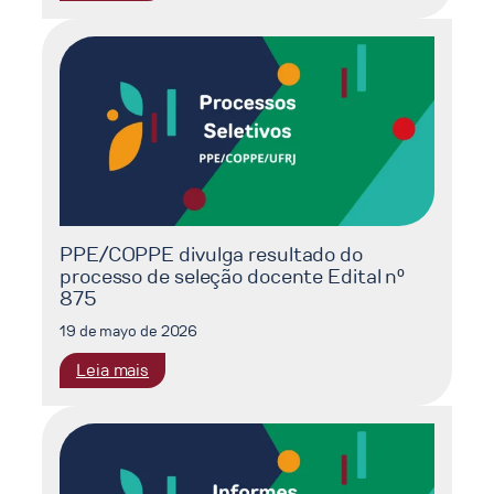
VIII
SINRENOVA
2026
PPE/COPPE divulga resultado do
processo de seleção docente Edital nº
875
19 de mayo de 2026
:
Leia mais
PPE/COPPE
divulga
resultado
do
processo