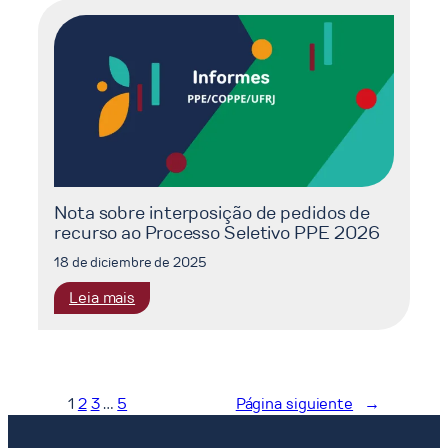
dos
Requerimentos
de
Reconsideração
ao
Processo
Seletivo
PPE
2026
Nota sobre interposição de pedidos de
recurso ao Processo Seletivo PPE 2026
18 de diciembre de 2025
:
Leia mais
Nota
sobre
interposição
de
1
2
3
…
5
Página siguiente
→
pedidos
de