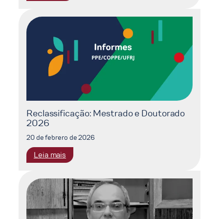
Mudanças
Climáticas:
O
Impacto
dos
Eventos
Compostos
na
Sociedade
Reclassificação: Mestrado e Doutorado
2026
20 de febrero de 2026
:
Leia mais
Reclassificação:
Mestrado
e
Doutorado
2026