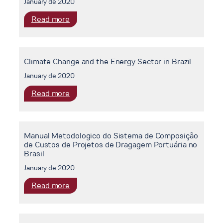
January de 2020
:
Read more
Current
Strategies
in
Climate Change and the Energy Sector in Brazil
Economics
and
January de 2020
Management
:
Read more
Vol.
Climate
5
Change
and
Manual Metodologico do Sistema de Composição
the
de Custos de Projetos de Dragagem Portuária no
Energy
Brasil
Sector
January de 2020
in
Brazil
:
Read more
Manual
Metodologico
do