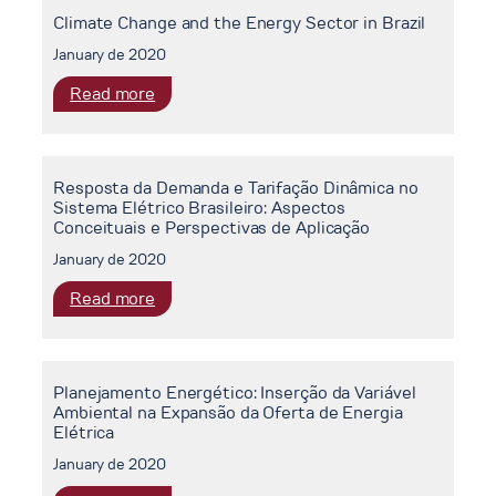
Demanda
Energia
Climate Change and the Energy Sector in Brazil
e
Elétrica
Tarifação
January de 2020
Dinâmica
:
Read more
no
Climate
Sistema
Change
Elétrico
and
Brasileiro:
Resposta da Demanda e Tarifação Dinâmica no
the
Aspectos
Sistema Elétrico Brasileiro: Aspectos
Energy
Conceituais
Conceituais e Perspectivas de Aplicação
Sector
e
January de 2020
in
Perspectivas
Brazil
de
:
Read more
Aplicação
Resposta
da
Demanda
Planejamento Energético: Inserção da Variável
e
Ambiental na Expansão da Oferta de Energia
Tarifação
Elétrica
Dinâmica
January de 2020
no
Sistema