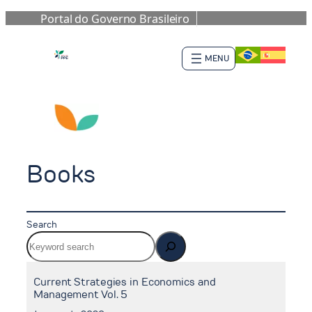
Portal do Governo Brasileiro
Skip
to
content
Books
Search
Current Strategies in Economics and
Management Vol. 5