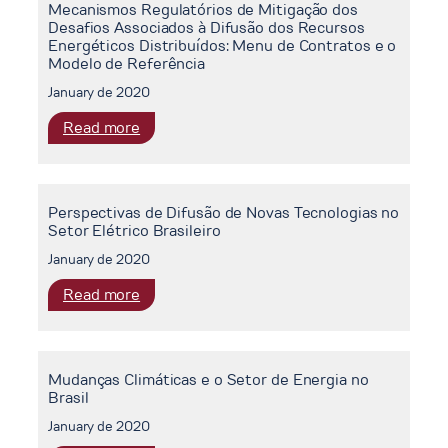
Mecanismos Regulatórios de Mitigação dos
Sistema
Desafios Associados à Difusão dos Recursos
de
Energéticos Distribuídos: Menu de Contratos e o
Composição
Modelo de Referência
de
January de 2020
Custos
de
:
Read more
Projetos
Mecanismos
de
Regulatórios
Dragagem
de
Portuária
Perspectivas de Difusão de Novas Tecnologias no
Mitigação
Setor Elétrico Brasileiro
no
dos
Brasil
Desafios
January de 2020
Associados
:
Read more
à
Perspectivas
Difusão
de
dos
Difusão
Recursos
Mudanças Climáticas e o Setor de Energia no
de
Energéticos
Brasil
Novas
Distribuídos:
Tecnologias
January de 2020
Menu
no