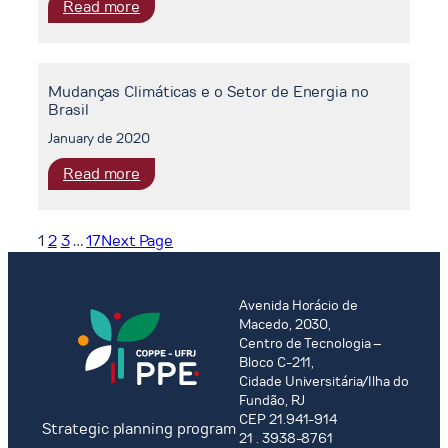
:
Read more
Elétrico
Planejamento
Brasileiro:
Energético:
Aspectos
Inserção
Conceituais
Mudanças Climáticas e o Setor de Energia no
da
e
Brasil
Variável
Perspectivas
Ambiental
January de 2020
de
na
Aplicação
:
Read more
Expansão
Mudanças
da
Climáticas
Oferta
e
1
2
3
…
17
Next Page
de
o
Energia
Setor
Elétrica
de
Avenida Horácio de
Energia
Macedo, 2030,
Centro de Tecnologia –
no
Bloco C-211,
Brasil
Cidade Universitária/Ilha do
Fundão, RJ
CEP 21.941-914
Strategic planning program
21 . 3938-8761