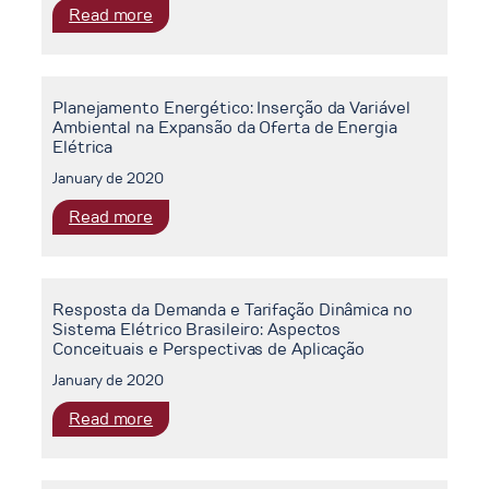
de
:
Read more
Setor
Contratos
Mudanças
Elétrico
e
Climáticas
Brasileiro
o
e
Modelo
Planejamento Energético: Inserção da Variável
o
Ambiental na Expansão da Oferta de Energia
de
Setor
Elétrica
Referência
de
January de 2020
Energia
no
:
Read more
Brasil
Planejamento
Energético:
Inserção
Resposta da Demanda e Tarifação Dinâmica no
da
Sistema Elétrico Brasileiro: Aspectos
Variável
Conceituais e Perspectivas de Aplicação
Ambiental
January de 2020
na
Expansão
:
Read more
da
Resposta
Oferta
da
de