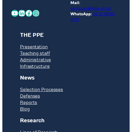
Mail:
secretaria@ppe.ufrj.br
YouTube
LinkedIn
Facebook
Instagram
WhatsApp:
55 21 3938-
1571
THE PPE
Presentation
Teaching staff
Administrative
Infrastructure
News
Selection Processes
Defenses
Reports
Blog
Research