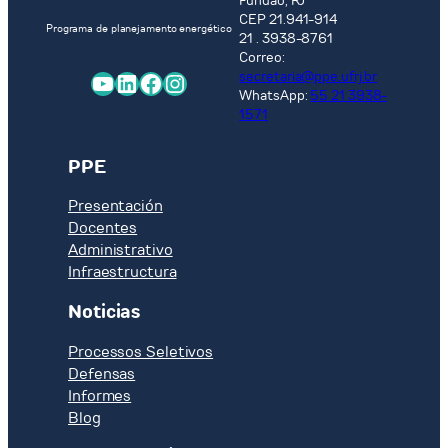
Fundão, RJ
CEP 21.941-914
Programa de planejamento energético
21 . 3938-8761
Correo:
YouTube
LinkedIn
Facebook
Instagram
secretaria@ppe.ufrj.br
WhatsApp:
55 21 3938-
1571
PPE
Presentación
Docentes
Administrativo
Infraestructura
Noticias
Processos Seletivos
Defensas
Informes
Blog