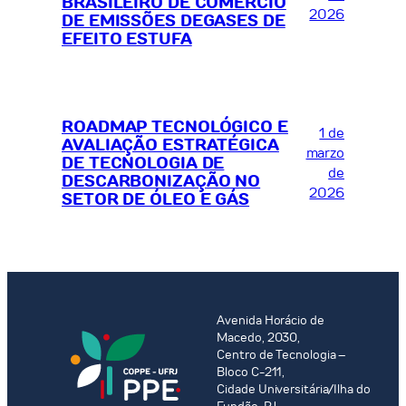
BRASILEIRO DE COMÉRCIO
2026
DE EMISSÕES DEGASES DE
EFEITO ESTUFA
ROADMAP TECNOLÓGICO E
1 de
AVALIAÇÃO ESTRATÉGICA
marzo
DE TECNOLOGIA DE
de
DESCARBONIZAÇÃO NO
2026
SETOR DE ÓLEO E GÁS
Avenida Horácio de
Macedo, 2030,
Centro de Tecnologia –
Bloco C-211,
Cidade Universitária/Ilha do