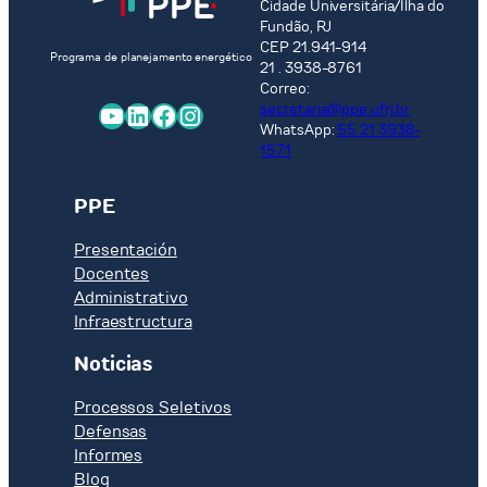
Cidade Universitária/Ilha do
Fundão, RJ
CEP 21.941-914
Programa de planejamento energético
21 . 3938-8761
Correo:
YouTube
LinkedIn
Facebook
Instagram
secretaria@ppe.ufrj.br
WhatsApp:
55 21 3938-
1571
PPE
Presentación
Docentes
Administrativo
Infraestructura
Noticias
Processos Seletivos
Defensas
Informes
Blog