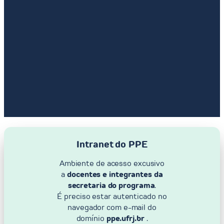
Intranet do PPE
Ambiente de acesso excusivo
a
docentes e integrantes da
secretaria do programa
.
É preciso estar autenticado no
navegador com e-mail do
domínio
ppe.ufrj.br
.