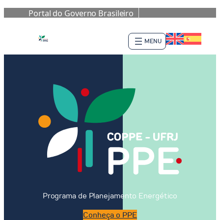
Portal do Governo Brasileiro
Pular
para
o
conteúdo
Programa de Planejamento Energético
Conheça o PPE