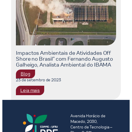
Impactos Ambientais de Atividades Off
Shore no Brasil” com Fernando Augusto
Galheigo, Analista Ambiental do IBAMA
Blog
23 de setembro de 2023
:
Leia mais
Impactos
Ambientais
de
Atividades
Avenida Horácio de
Macedo, 2030,
Off
Centro de Tecnologia –
Shore