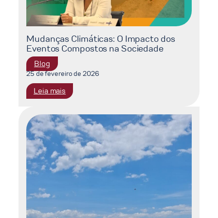
Mudanças Climáticas: O Impacto dos
Eventos Compostos na Sociedade
Blog
25 de fevereiro de 2026
:
Leia mais
Mudanças
Climáticas:
O
Impacto
dos
Eventos
Compostos
na
Sociedade