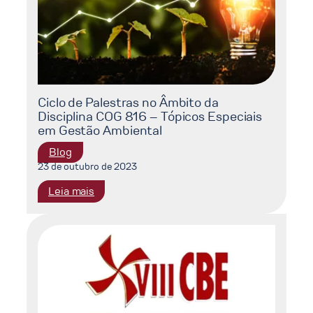
Tópicos
Especiais
em
Gestão
Ambiental
Ciclo de Palestras no Âmbito da
Disciplina COG 816 – Tópicos Especiais
em Gestão Ambiental
Blog
23 de outubro de 2023
:
Leia mais
Ciclo
de
Palestras
no
Âmbito
da
Disciplina