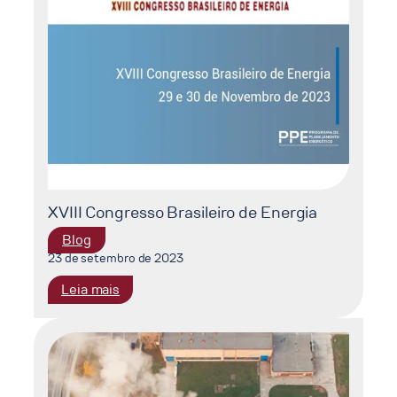
COG
816
–
Tópicos
Especiais
em
Gestão
Ambiental
XVIII Congresso Brasileiro de Energia
Blog
23 de setembro de 2023
:
Leia mais
XVIII
Congresso
Brasileiro
de
Energia