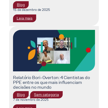
Blog
15 de dezembro de 2025
:
Leia mais
EcoParque
do
Caju:
Conexão
entre
Energia,
Resíduos
e
Economia
Circular
Relatório Bori-Overton: 4 Cientistas do
PPE entre os que mais influenciam
decisões no mundo
, 
Blog
Sem categoria
7 de novembro de 2025
: