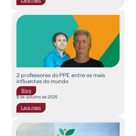
Leia mais
Relatório
Bori-
Overton:
4
Cientistas
do
PPE
entre
os
que
mais
2 professores do PPE entre os mais
influenciam
influentes do mundo
decisões
Blog
no
9 de outubro de 2025
mundo
:
Leia mais
2
professores
do
PPE