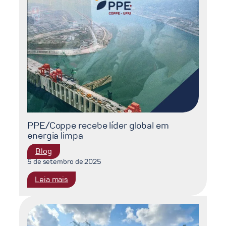
entre
os
mais
influentes
do
mundo
PPE/Coppe recebe líder global em
energia limpa
Blog
5 de setembro de 2025
:
Leia mais
PPE/Coppe
recebe
líder
global