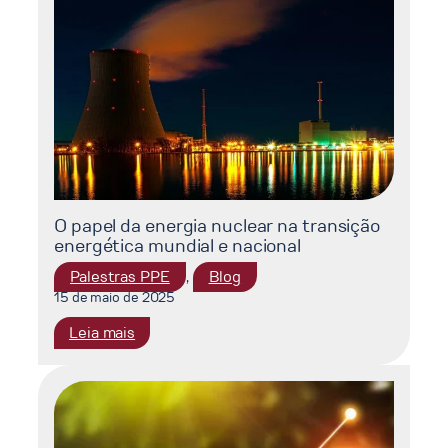
bioenergético
da
Ciclus
Rio
O papel da energia nuclear na transição
energética mundial e nacional
, 
Palestras PPE
Blog
15 de maio de 2025
:
Leia mais
O
papel
da
energia
nuclear