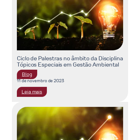
na
transição
energética
mundial
e
nacional
Ciclo de Palestras no âmbito da Disciplina
Tópicos Especiais em Gestão Ambiental
Blog
11 de novembro de 2023
:
Leia mais
Ciclo
de
Palestras
no
âmbito
da
Disciplina