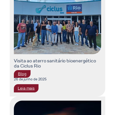
em
energia
limpa
Visita ao aterro sanitário bioenergético
da Ciclus Rio
Blog
26 de junho de 2025
:
Leia mais
Visita
ao
aterro
sanitário