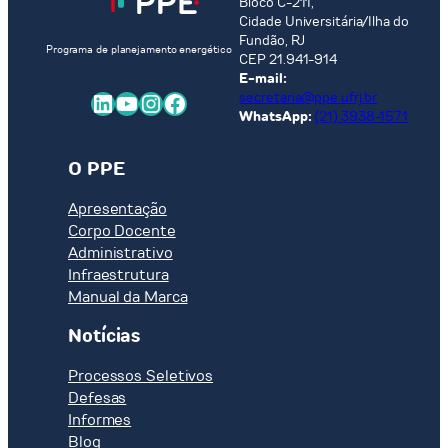
Bloco C-211,
no
Cidade Universitária/Ilha do
Brasil”
Fundão, RJ
Programa de planejamento energético
com
CEP 21.941-914
Fernando
E-mail:
LinkedIn
Youtube
Instagram
Facebook
secretaria@ppe.ufrj.br
Augusto
WhatsApp:
(21) 3938-1571
Galheigo,
Analista
Ambiental
O PPE
do
Apresentação
IBAMA
Corpo Docente
Administrativo
Infraestrutura
Manual da Marca
Notícias
Processos Seletivos
Defesas
Informes
Blog