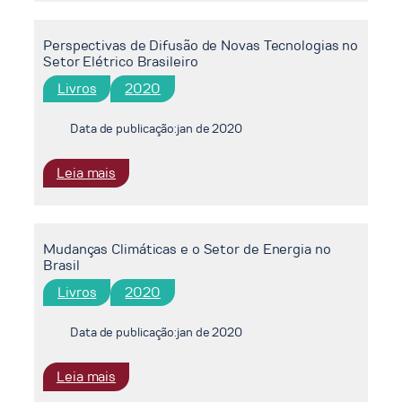
Regulatórios
no
de
Brasil
Perspectivas de Difusão de Novas Tecnologias no
Mitigação
Setor Elétrico Brasileiro
dos
Desafios
Livros
2020
Associados
à
Data de publicação:
jan de 2020
Difusão
dos
:
Leia mais
Recursos
Perspectivas
Energéticos
de
Distribuídos:
Difusão
Menu
Mudanças Climáticas e o Setor de Energia no
de
de
Brasil
Novas
Contratos
Tecnologias
Livros
2020
e
no
o
Setor
Data de publicação:
jan de 2020
Modelo
Elétrico
de
Brasileiro
:
Leia mais
Referência
Mudanças