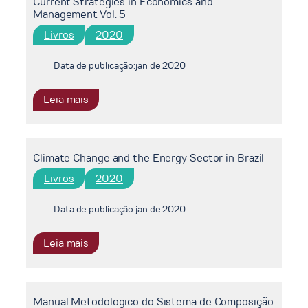
Current Strategies in Economics and
Management Vol. 5
Livros
2020
Data de publicação:
jan de 2020
:
Leia mais
Current
Strategies
in
Climate Change and the Energy Sector in Brazil
Economics
and
Livros
2020
Management
Vol.
Data de publicação:
jan de 2020
5
:
Leia mais
Climate
Change
and
Manual Metodologico do Sistema de Composição
the