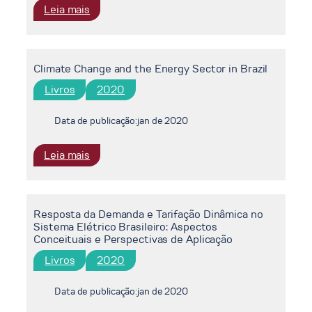
de
:
Leia mais
Energia
Resposta
Elétrica
da
Demanda
Climate Change and the Energy Sector in Brazil
e
Tarifação
Livros
2020
Dinâmica
no
Data de publicação:
jan de 2020
Sistema
Elétrico
:
Leia mais
Brasileiro:
Climate
Aspectos
Change
Conceituais
and
e
Resposta da Demanda e Tarifação Dinâmica no
the
Perspectivas
Sistema Elétrico Brasileiro: Aspectos
Energy
de
Conceituais e Perspectivas de Aplicação
Sector
Aplicação
Livros
2020
in
Brazil
Data de publicação:
jan de 2020