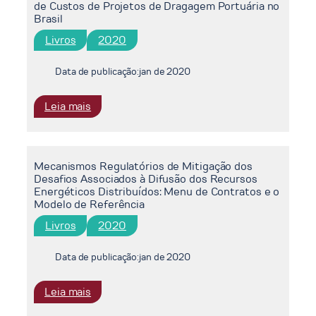
de Custos de Projetos de Dragagem Portuária no
Energy
Brasil
Sector
Livros
2020
in
Brazil
Data de publicação:
jan de 2020
:
Leia mais
Manual
Metodologico
do
Mecanismos Regulatórios de Mitigação dos
Sistema
Desafios Associados à Difusão dos Recursos
de
Energéticos Distribuídos: Menu de Contratos e o
Composição
Modelo de Referência
de
Livros
2020
Custos
de
Data de publicação:
jan de 2020
Projetos
de
:
Leia mais
Dragagem
Mecanismos
Portuária