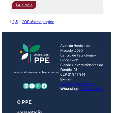
:
Leia mais
Resposta
da
Demanda
1
2
3
…
20
Próxima página
e
Tarifação
Dinâmica
no
Avenida Horácio de
Sistema
Macedo, 2030,
Elétrico
Centro de Tecnologia –
Brasileiro:
Bloco C-211,
Cidade Universitária/Ilha do
Aspectos
Fundão, RJ
Conceituais
Programa de planejamento energético
CEP 21.941-914
e
E-mail:
Perspectivas
LinkedIn
Youtube
Instagram
Facebook
secretaria@ppe.ufrj.br
de
WhatsApp:
(21) 3938-1571
Aplicação
O PPE
Apresentação