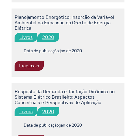
Climáticas
e
Planejamento Energético: Inserção da Variável
o
Ambiental na Expansão da Oferta de Energia
Setor
Elétrica
de
Livros
2020
Energia
no
Brasil
Data de publicação:
jan de 2020
:
Leia mais
Planejamento
Energético:
Inserção
Resposta da Demanda e Tarifação Dinâmica no
da
Sistema Elétrico Brasileiro: Aspectos
Variável
Conceituais e Perspectivas de Aplicação
Ambiental
Livros
2020
na
Expansão
da
Data de publicação:
jan de 2020
Oferta