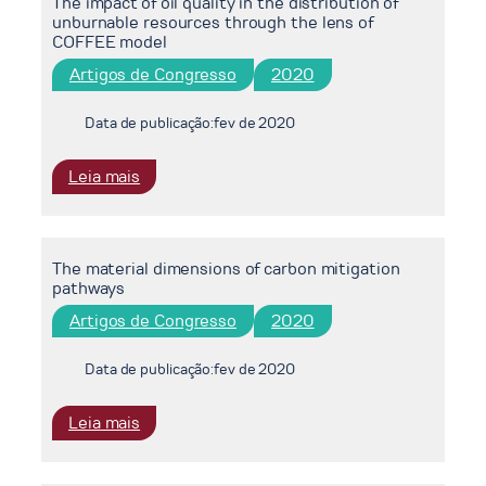
The impact of oil quality in the distribution of
unburnable resources through the lens of
COFFEE model
Artigos de Congresso
2020
Data de publicação:
fev de 2020
:
Leia mais
The
impact
of
The material dimensions of carbon mitigation
oil
pathways
quality
in
Artigos de Congresso
2020
the
distribution
Data de publicação:
fev de 2020
of
unburnable
:
Leia mais
resources
The
through
material
the