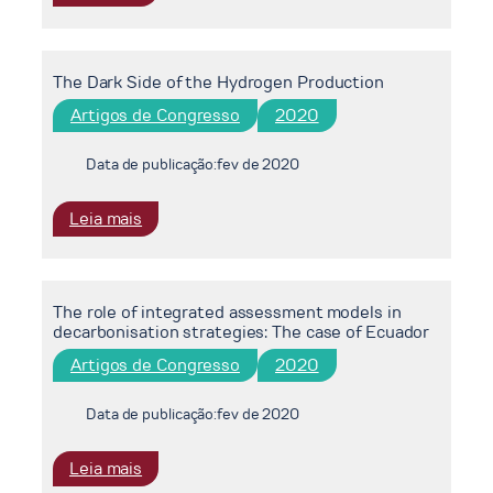
Transição
The
e
role
Expansão
of
do
The Dark Side of the Hydrogen Production
climate
Setor
finance
Artigos de Congresso
2020
de
flows
Gás
in
Data de publicação:
fev de 2020
Natural
national
no
mitigation
:
Leia mais
Brasil
strategies:
The
allocation
Dark
effects
Side
on
The role of integrated assessment models in
of
recipient
decarbonisation strategies: The case of Ecuador
the
economies
Hydrogen
Artigos de Congresso
2020
Production
Data de publicação:
fev de 2020
:
Leia mais
The