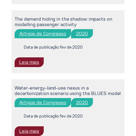
role
of
The demand hiding in the shadow: impacts on
integrated
modelling passenger activity
assessment
models
Artigos de Congresso
2020
in
decarbonisation
Data de publicação:
fev de 2020
strategies:
The
:
Leia mais
case
The
of
demand
Ecuador
hiding
Water-energy-land-use nexus in a
in
decarbonization scenario using the BLUES model
the
shadow:
Artigos de Congresso
2020
impacts
on
Data de publicação:
fev de 2020
modelling
passenger
:
Leia mais
activity