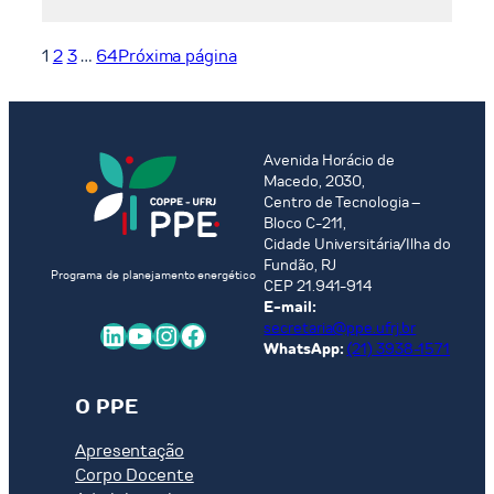
Water-
energy-
land-
1
2
3
…
64
Próxima página
use
nexus
in
a
Avenida Horácio de
decarbonization
Macedo, 2030,
scenario
Centro de Tecnologia –
using
Bloco C-211,
Cidade Universitária/Ilha do
the
Fundão, RJ
BLUES
Programa de planejamento energético
CEP 21.941-914
model
E-mail:
LinkedIn
Youtube
Instagram
Facebook
secretaria@ppe.ufrj.br
WhatsApp:
(21) 3938-1571
O PPE
Apresentação
Corpo Docente