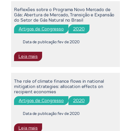
perspective
of
Reflexões sobre o Programa Novo Mercado de
biomaterials
Gás: Abertura de Mercado, Transição e Expansão
in
do Setor de Gás Natural no Brasil
a
Artigos de Congresso
2020
Brazilian
integrated
assessment
Data de publicação:
fev de 2020
model
:
Leia mais
Reflexões
sobre
o
The role of climate finance flows in national
Programa
mitigation strategies: allocation effects on
Novo
recipient economies
Mercado
Artigos de Congresso
2020
de
Gás:
Abertura
Data de publicação:
fev de 2020
de
Mercado,
:
Leia mais