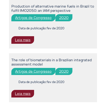
dimensions
lens
Production of alternative marine fuels in Brazil to
of
of
fulfil IMO2050: an IAM perspective
carbon
COFFEE
mitigation
Artigos de Congresso
2020
model
pathways
Data de publicação:
fev de 2020
:
Leia mais
Production
of
alternative
The role of biomaterials in a Brazilian integrated
marine
assessment model
fuels
in
Artigos de Congresso
2020
Brazil
to
Data de publicação:
fev de 2020
fulfil
IMO2050:
:
Leia mais
an
The
IAM
role