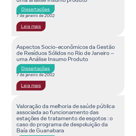
uma análise insumo produto
Vazões
a
Naturais
um
Dissertações
Médias
projeto
7 de janeiro de 2002
Semanais
de
:
Leia mais
co-
Aspectos
geração
sócio-
econômicos
Aspectos Socio-econômicos da Gestão
de Resíduos Sólidos no Rio de Janeiro –
da
uma Análise Insumo Produto
gestão
de
Dissertações
resíduos
7 de janeiro de 2002
sólidos
:
Leia mais
no
Aspectos
Rio
Socio-
de
econômicos
Valoração da melhoria de saúde pública
Janeiro
associada ao funcionamento das
da
:
estações de tratamento de esgotos : o
Gestão
uma
caso do programa de despoluição da
de
análise
Baía de Guanabara
Resíduos
insumo