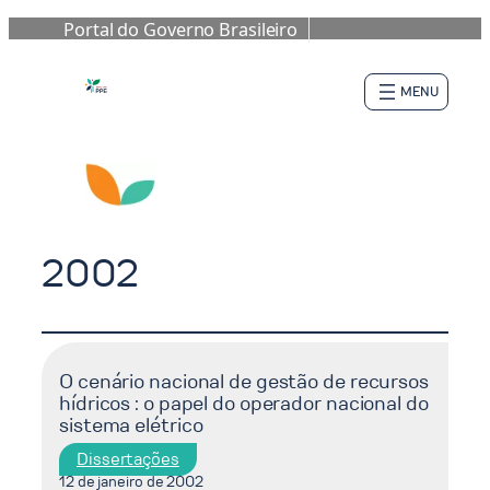
Portal do Governo Brasileiro
Pular
para
o
conteúdo
2002
O cenário nacional de gestão de recursos
hídricos : o papel do operador nacional do
sistema elétrico
Dissertações
12 de janeiro de 2002