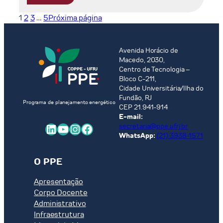
Padrões
Comercial
1
2
3
…
5
Próxima página
de
Brasileira
Consumo:
sobre
Desenvolvimento,
o
Meio-
Uso
Avenida Horácio de
Macedo, 2030,
Ambiente
de
Centro de Tecnologia –
e
Energia
Bloco C-211,
Energia
e
Cidade Universitária/Ilha do
no
as
Fundão, RJ
Programa de planejamento energético
Brasil
Emissões
CEP 21.941-914
de
E-mail:
LinkedIn
Youtube
Instagram
Facebook
secretaria@ppe.ufrj.br
Carbono
WhatsApp:
(21) 3938-1571
do
País
O PPE
Apresentação
Corpo Docente
Administrativo
Infraestrutura