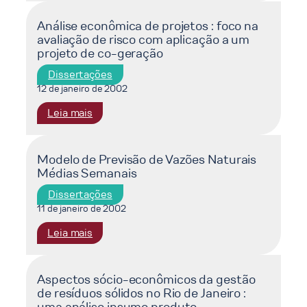
de
sistemas
Ecologia
Análise econômica de projetos : foco na
de
avaliação de risco com aplicação a um
Industrial
produção
projeto de co-geração
Aplicados
de
à
aço
Dissertações
Sustentabilidade
12 de janeiro de 2002
Ambiental
:
Leia mais
e
Análise
aos
econômica
Sistemas
de
Modelo de Previsão de Vazões Naturais
de
Médias Semanais
projetos
Produção
:
de
Dissertações
foco
Aço
11 de janeiro de 2002
na
:
Leia mais
avaliação
Modelo
de
de
risco
Previsão
com
Aspectos sócio-econômicos da gestão
de resíduos sólidos no Rio de Janeiro :
de
aplicação