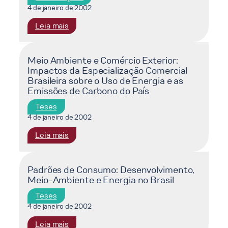
Consumo
caso
4 de janeiro de 2002
de
do
:
Leia mais
Energia
programa
Caracterização
Elétrica
de
do
Direcionada
despoluição
potencial
Meio Ambiente e Comércio Exterior:
a
da
Impactos da Especialização Comercial
de
Instituições
Baía
Brasileira sobre o Uso de Energia e as
conservação
de
de
Emissões de Carbono do País
de
Ensino
Guanabara
energia
Superior
Teses
elétrica
4 de janeiro de 2002
em
:
Leia mais
instalações
Meio
militares
Ambiente
:
e
Padrões de Consumo: Desenvolvimento,
estudo
Meio-Ambiente e Energia no Brasil
Comércio
de
Exterior:
caso
Teses
Impactos
do
4 de janeiro de 2002
da
Exército
:
Leia mais
Especialização
Brasileiro