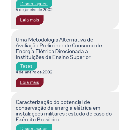
Sólidos
produto
Dissertações
no
5 de janeiro de 2002
Rio
:
Leia mais
de
Valoração
Janeiro
da
–
melhoria
Uma Metodologia Alternativa de
uma
Avaliação Preliminar de Consumo de
de
Análise
Energia Elétrica Direcionada a
saúde
Insumo
Instituições de Ensino Superior
pública
Produto
associada
Teses
ao
4 de janeiro de 2002
funcionamento
:
Leia mais
das
Uma
estações
Metodologia
de
Alternativa
Caracterização do potencial de
tratamento
conservação de energia elétrica em
de
de
instalações militares : estudo de caso do
Avaliação
esgotos
Exército Brasileiro
Preliminar
:
de
o
Dissertações