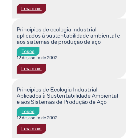
:
Leia mais
O
cenário
nacional
Princípios de ecologia industrial
aplicados à sustentabilidade ambiental e
de
aos sistemas de produção de aço
gestão
de
Teses
recursos
12 de janeiro de 2002
hídricos
:
Leia mais
:
Princípios
o
de
papel
ecologia
Princípios de Ecologia Industrial
do
Aplicados à Sustentabilidade Ambiental
industrial
operador
e aos Sistemas de Produção de Aço
aplicados
nacional
à
do
Teses
sustentabilidade
sistema
12 de janeiro de 2002
ambiental
elétrico
:
Leia mais
e
Princípios
aos