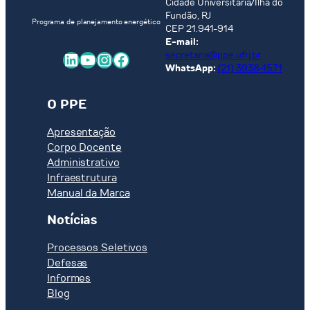
Cidade Universitária/Ilha do
Fundão, RJ
Programa de planejamento energético
CEP 21.941-914
E-mail:
LinkedIn
Youtube
Instagram
Facebook
secretaria@ppe.ufrj.br
WhatsApp:
(21) 3938-1571
O PPE
Apresentação
Corpo Docente
Administrativo
Infraestrutura
Manual da Marca
Notícias
Processos Seletivos
Defesas
Informes
Blog